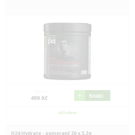
680 Kč
Koupit
499 Kč
skladem
H24 Hydrate - pomeranč 20 x 5,3g