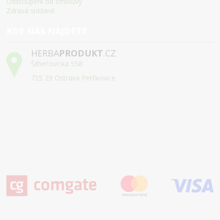
Odstoupení od smlouvy
Zdravá snídaně
KDE NÁS NAJDETE
HERBA
PRODUKT
.CZ
Šilheřovická 558
725 29 Ostrava Petřkovice