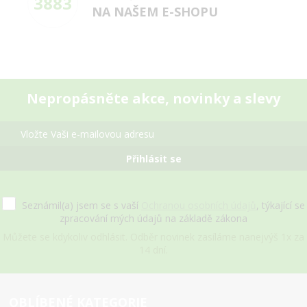
3883
NA NAŠEM E-SHOPU
Nepropásněte akce, novinky a slevy
Přihlásit se
Seznámil(a) jsem se s vaší
Ochranou osobních údajů
, týkající se
zpracování mých údajů na základě zákona
Můžete se kdykoliv odhlásit. Odběr novinek zasíláme nanejvýš 1x za
14 dní.
OBLÍBENÉ KATEGORIE