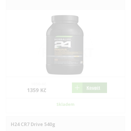
Vidafy
Zinzino
1850 Kč
Koupit
1359 Kč
Skladem
H24 CR7 Drive 540g