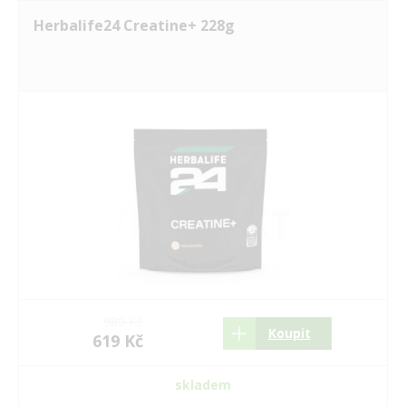
Herbalife24 Creatine+ 228g
980 Kč
Koupit
619 Kč
skladem