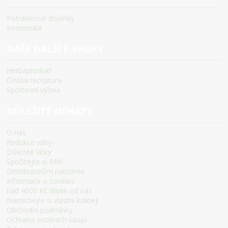
Potravinové doplňky
Kosmetika
NAŠE DALŠÍ E-SHOPY
Herbaprodukt
Čínská receptura
Sportovní výživa
DŮLEŽITÉ ODKAZY
O nás
Redukce váhy
Důležité látky
Spočítejte si BMI
Distributorům nabízíme
Informace o cookies
nad 4000 Kč dárek od nás
Namíchejte si vlastní koktejl
Obchodní podmínky
Ochrana osobních údajů