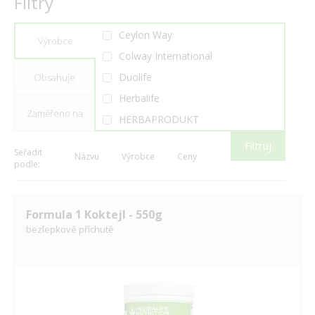
Filtry
Ceylon Way
Výrobce
Colway International
Duolife
Obsahuje
Herbalife
Zaměřeno na
HERBAPRODUKT
It Works!
Filtruj
Seřadit
Názvu
Výrobce
Ceny
LR Health & Beauty
podle:
Nutrend
Tiens
Formula 1 Koktejl - 550g
Valentus
bezlepkové příchutě
Vidafy
Zinzino