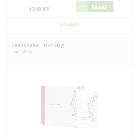
1899 Kč
Koupit
1249 Kč
skladem
LeanShake - 16 x 30 g
lesní plody