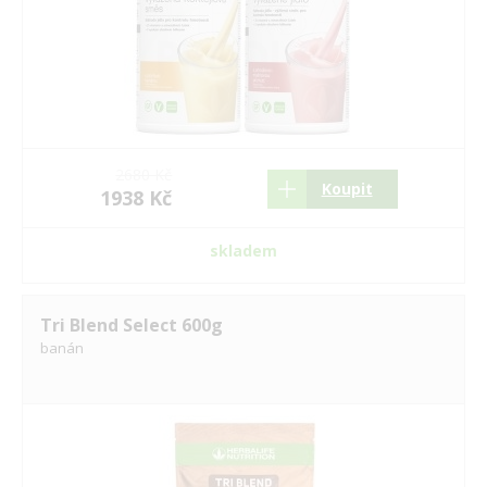
2680 Kč
Koupit
1938 Kč
skladem
Tri Blend Select 600g
banán