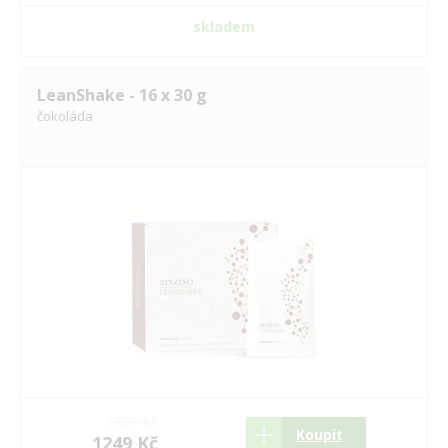
skladem
LeanShake - 16 x 30 g
čokoláda
1899 Kč
Koupit
1249 Kč