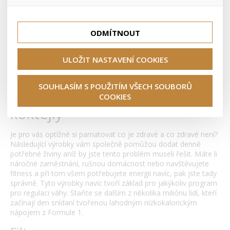
lepší nákupní zkušenosti. Díky nim můžeme nabídku přímo
přizpůsobit vašim preferencím, což vám pomůže vyhnout
Tyto cookies nám umožňují lépe cílit a vyhodnocovat
SHAPE CODE DUOLIFE
se nevhodným doporučením produktů či jiným
marketingové kampaně.
nedůležitým nabídkám.
ODMÍTNOUT
>
Úvod
Potravinové doplňky
ULOŽIT NASTAVENÍ COOKIES
>
Formula 1 a jiné Výživné koktejly
SOUHLASÍM S POUŽITÍM VŠECH SOUBORŮ
Formula 1 a jiné Výživné
COOKIES
koktejly
Je pro vás optížné si pamatovat co je zdravé a co zdravé není?
Následující výrobky vám společně pomůžou dodat denně
potřebné živiny aníž by jste tento problém museli řešit. Máte li
náročné zaměstnání, rušnou domácnost nebo navštěvujete
fitness a při tom všem potřebujete energii navíc, pak jste tady
správně. Tyto výrobky navíc tvoří základ pro jakýkoliv program
pro regulaci váhy. Staňte se dalším z několika miliónu lidí, kteří
začínají den snídaní tvořenou lahodným nízkokalorickým
nápojem z Formule 1.