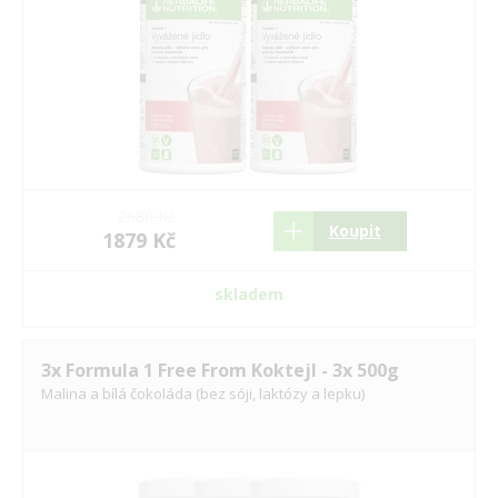
2680 Kč
Koupit
1879 Kč
skladem
3x Formula 1 Free From Koktejl - 3x 500g
Malina a bílá čokoláda (bez sóji, laktózy a lepku)