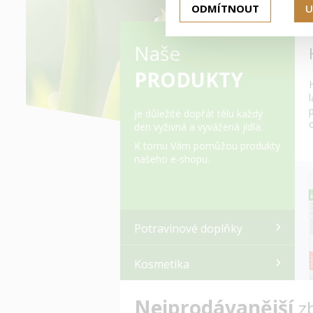
ODMÍTNOUT
U
Naše
PRODUKTY
Je důležité dopřát tělu každý
den vyživná a vyvážená jídla.
K tomu Vám pomůžou produkty
našeho e-shopu.
Potravinové doplňky
Kosmetika
Nejprodávanější
z