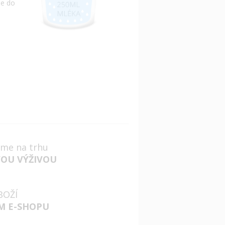
me do
jsme na trhu
VOU VÝŽIVOU
BOŽÍ
M E-SHOPU