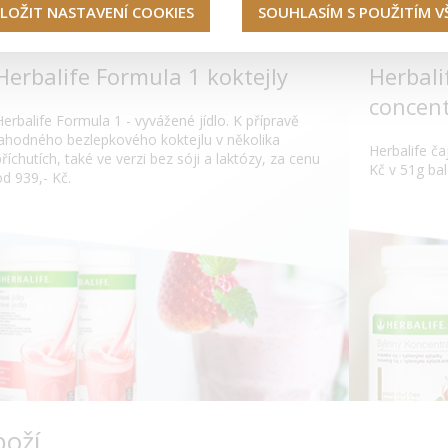
LOŽIT NASTAVENÍ COOKIES
SOUHLASÍM S POUŽITÍM 
Herbalife Formula 1 koktejly
Herbali
concent
Herbalife Formula 1 - vyvážené jídlo. K přípravě
lahodného bezlepkového koktejlu v několika
Herbalife čaj
příchutích, také ve verzi bez sóji a laktózy, za cenu
Kč v 51g bal
od 939,- Kč.
boží