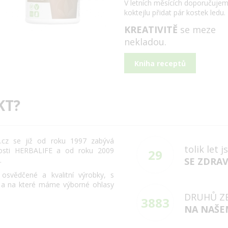
V letních měsících doporučuje
koktejlu přidat pár kostek ledu.
KREATIVITĚ
se meze
nekladou.
Kniha receptů
KT?
cz se již od roku 1997 zabývá
tolik let 
osti HERBALIFE a od roku 2009
29
.
SE ZDRA
svědčené a kvalitní výrobky, s
 a na které máme výborné ohlasy
DRUHŮ Z
3883
NA NAŠE