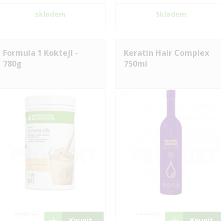
skladem
Skladem
Formula 1 Koktejl -
Keratin Hair Complex
780g
750ml
1580 Kč
1415 Kč
Koupit
Koupit