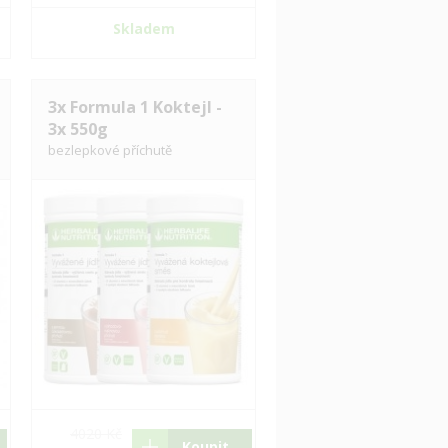
Skladem
3x Formula 1 Koktejl -
3x 550g
bezlepkové příchutě
4020 Kč
Koupit