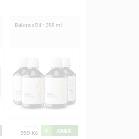
BalanceOil+ 300 ml
979 Kč
Koupit
959 Kč