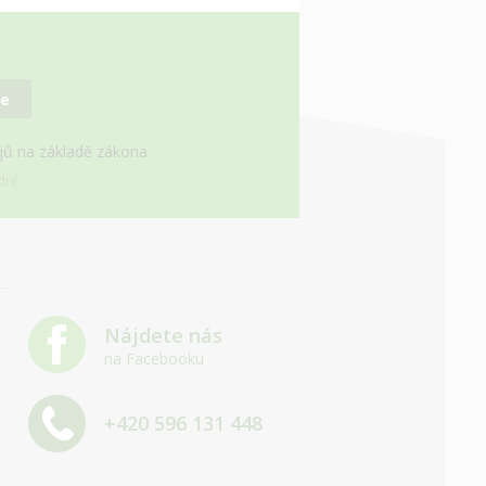
se
ajů na základě zákona
ní.
Nájdete nás
na Facebooku
+420 596 131 448