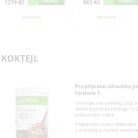
1279 Kč
863 Kč
Skladem
skladem
 KOKTEJL
Pro přípravu zdravého jí
Formula 1:
Smíchejte dvě odměrky (26g) V
oblíbené příchutě Formula 1 s 
polotučného mléka.
Přidejte hrst svého oblíbeného
a smíchejte a můžete servírova