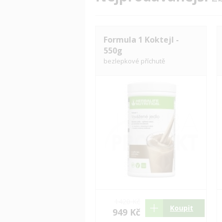
Formula 1 Koktejl -
550g
bezlepkové příchutě
1420 Kč
Koupit
949 Kč