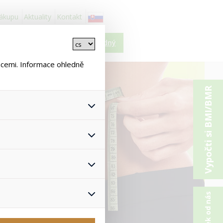
nákupu
Aktuality
Kontakt
Košík je prázdný
ncemi. Informace ohledně
Vypočti si BMI/BMR
 všech jejich funkcí.
hlasu s uživáním cookies. Pro
onymizuje. Po anonymizaci se
Proto nedokážeme zjistit
ž zajišťuje lepší nákupní
yhnout se nevhodným