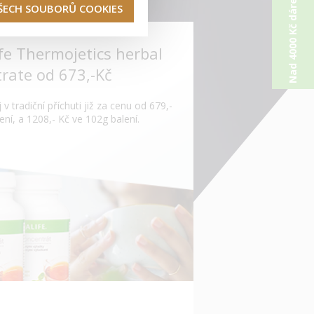
Nad 4000 Kč dárek od nás
VŠECH SOUBORŮ COOKIES
fe Thermojetics herbal
rate od 673,-Kč
 v tradiční příchuti již za cenu od 679,-
ení, a 1208,- Kč ve 102g balení.