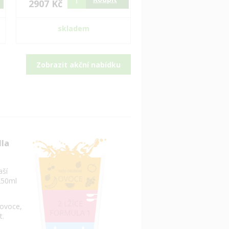
2907 Kč
skladem
Zobrazit akční nabídku
dla
aší
250ml
 ovoce,
t.