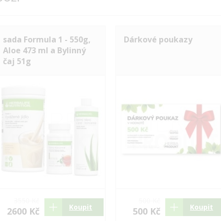
sada Formula 1 - 550g,
Dárkové poukazy
Aloe 473 ml a Bylinný
čaj 51g
3550 Kč
500 Kč
Koupit
Koupit
2600 Kč
500 Kč