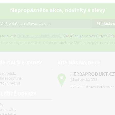
Nepropásněte akce, novinky a slevy
Přihlásit 
 se s vaší
Ochranou osobních údajů
, týkající se zpracování mých úd
žete se kdykoliv odhlásit. Odběr novinek zasíláme nanejvýš 1x za 14 d
ŠE DALŠÍ E-SHOPY
KDE NÁS NAJDETE
baprodukt
HERBA
PRODUKT
.CZ
ská receptura
Šilheřovická 558
rtovní výživa
725 29 Ostrava Petřkovice
LEŽITÉ ODKAZY
ás
ukce váhy
žité látky