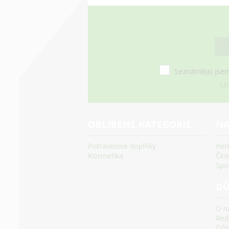
Seznámil(a) jsem
Mů
OBLÍBENÉ KATEGORIE
NA
Potravinové doplňky
Her
Kosmetika
Čín
Spo
DŮ
O n
Red
Důle