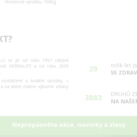
Hmotnost výrobku: 1000g
KT?
cz se již od roku 1997 zabývá
tolik let 
osti HERBALIFE a od roku 2009
29
.
SE ZDRA
svědčené a kvalitní výrobky, s
 a na které máme výborné ohlasy
DRUHŮ Z
3883
NA NAŠE
Nepropásněte akce, novinky a slevy