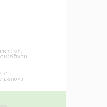
jsme na trhu
VOU VÝŽIVOU
BOŽÍ
M E-SHOPU