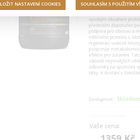
LOŽIT NASTAVENÍ COOKIES
SOUHLASÍM S POUŽITÍM 
H24 Rebuild Strength
-
vysokým obsahem proteinu
především doporučen po 
podpora pro obnovu a re
mléčného proteinu L-Glut
regeneraci svalové hmot
podporuje metabolismus 
efektní pro zotavení. Tat
základě nejnovějších věd
odborníky na sportovní v
látky. K dostání v čokolád
Sklade
Dostupnost:
Doporučená cena:
Vaše cena:
1359 Kč