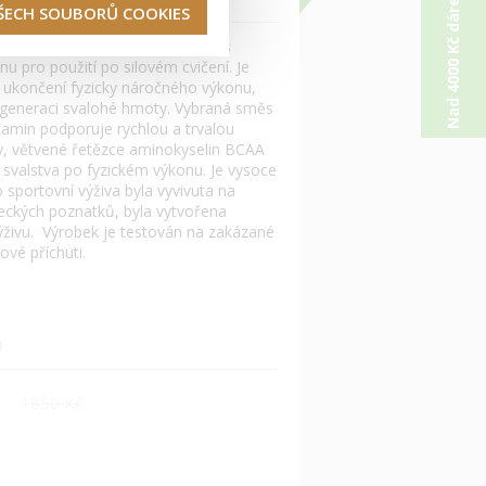
Nad 4000 Kč dárek od nás
VŠECH SOUBORŮ COOKIES
 obnova síly. Regenerační nápoj s
 pro použití po silovém cvičení. Je
ukončení fyzicky náročného výkonu,
generaci svalohé hmoty. Vybraná směs
amin podporuje rychlou a trvalou
y, větvené řetězce aminokyselin BCAA
svalstva po fyzickém výkonu. Je vysoce
o sportovní výživa byla vyvivuta na
eckých poznatků, byla vytvořena
ýživu. Výrobek je testován na zakázané
ové příchuti.
m
1850 Kč