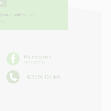
se
ajů na základě zákona
ní.
Nájdete nás
na Facebooku
+420 596 131 448