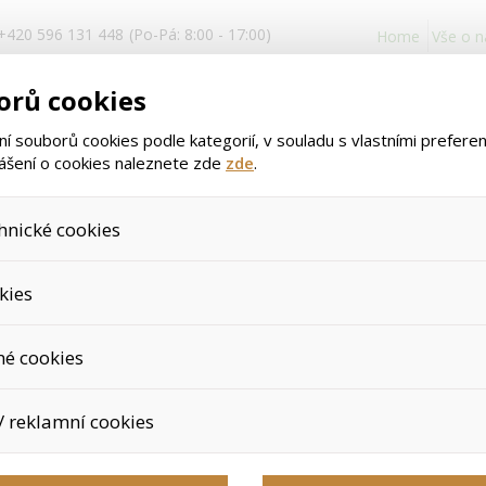
+420 596 131 448
(Po-Pá: 8:00 - 17:00)
Home
Vše o 
Přihlášení
orů cookies
a registrace
 souborů cookies podle kategorií, v souladu s vlastními prefere
lášení o cookies naleznete zde
zde
.
hnické cookies
>
>
Úvod
Potravinové doplňky
Herbalife H24 a další sportovní v
, které jsou nezbytné ke správnému chování našich webových stránek a
>
H24 Rebuild Strength 1000g
kies
dání produktů v nákupním košíku, ovládání filtrů a také nastavení sou
áš souhlas a není možné jej ani odebrat.
jeme skriptem společnosti Google Inc., která následně tato data an
né cookies
protože anonymizované cookies nelze přiřadit konkrétnímu uživateli. 
H24 Rebuild
é zboží apod.
u využívány k přizpůsobení našeho webu vašim potřebám a zájmům, co
/ reklamní cookies
e nabídku přímo přizpůsobit vašim preferencím, což vám pomůže v
Výrobce:
Herbalife
ým nedůležitým nabídkám.
épe cílit a vyhodnocovat marketingové kampaně.
Čokoláda