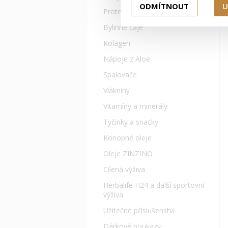
ODMÍTNOUT
U
Proteinové doplňky
Bylinné čaje
Kolagen
Nápoje z Aloe
Spalovače
Vlákniny
Vitamíny a minerály
Tyčinky a snacky
Konopné oleje
Oleje ZINZINO
Cílená výživa
Herbalife H24 a další sportovní
výživa
Užitečné příslušenství
Dárkové poukazy