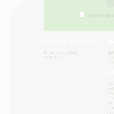
Seznámil(a) jsem
Mů
OBLÍBENÉ KATEGORIE
NA
Potravinové doplňky
Her
Kosmetika
Čín
Spo
DŮ
O n
Red
Důle
Spoč
Dis
Inf
nad