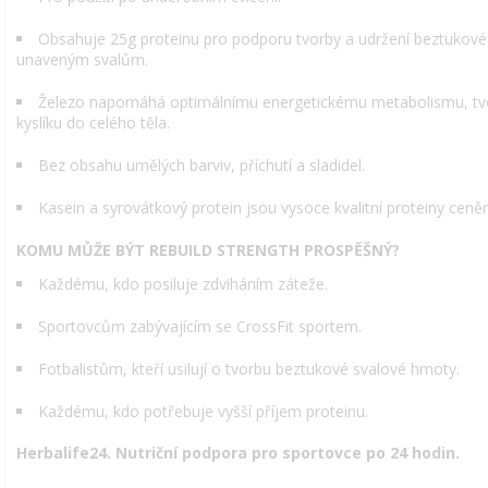
Obsahuje 25g proteinu pro podporu tvorby a udržení beztukové
unaveným svalům.
Železo napomáhá optimálnímu energetickému metabolismu, tvo
kyslíku do celého těla.
Bez obsahu umělých barviv, příchutí a sladidel.
Kasein a syrovátkový protein jsou vysoce kvalitní proteiny cen
KOMU MŮŽE BÝT REBUILD STRENGTH PROSPĚŠNÝ?
Každému, kdo posiluje zdviháním záteže.
Sportovcům zabývajícím se CrossFit sportem.
Fotbalistům, kteří usilují o tvorbu beztukové svalové hmoty.
Každému, kdo potřebuje vyšší příjem proteinu.
Herbalife24. Nutriční podpora pro sportovce po 24 hodin.