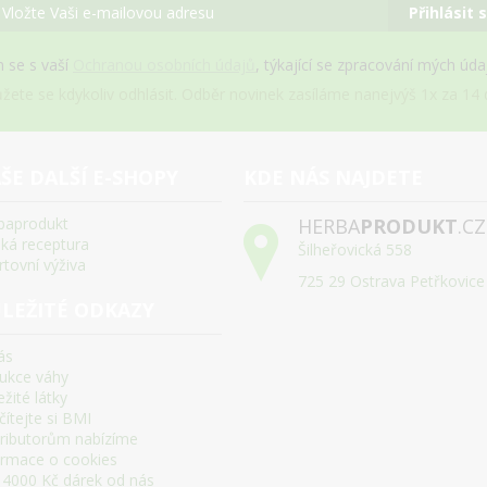
Přihlásit 
 se s vaší
Ochranou osobních údajů
, týkající se zpracování mých úd
žete se kdykoliv odhlásit. Odběr novinek zasíláme nanejvýš 1x za 14 d
ŠE DALŠÍ E-SHOPY
KDE NÁS NAJDETE
baprodukt
HERBA
PRODUKT
.CZ
ská receptura
Šilheřovická 558
rtovní výživa
725 29 Ostrava Petřkovice
LEŽITÉ ODKAZY
ás
ukce váhy
žité látky
ítejte si BMI
tributorům nabízíme
ormace o cookies
 4000 Kč dárek od nás