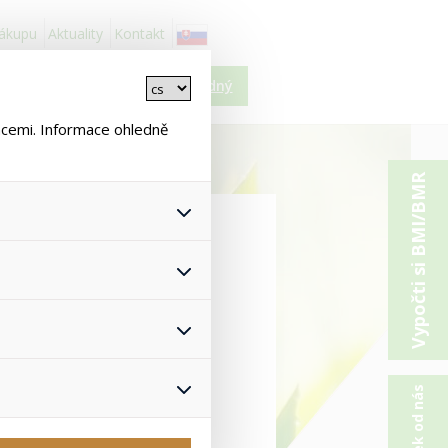
nákupu
Aktuality
Kontakt
Košík je prázdný
ncemi. Informace ohledně
Vypočti si BMI/BMR
>
ýživa
HERBALIFE H24
 všech jejich funkcí.
hlasu s uživáním cookies. Pro
onymizuje. Po anonymizaci se
Proto nedokážeme zjistit
 Strength 1000g
ž zajišťuje lepší nákupní
yhnout se nevhodným