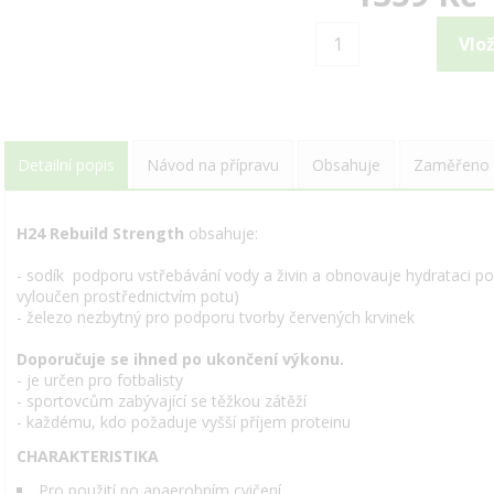
Detailní popis
Návod na přípravu
Obsahuje
Zaměřeno 
H24 Rebuild Strength
obsahuje:
- sodík podporu vstřebávání vody a živin a obnovauje hydrataci po c
vyloučen prostřednictvím potu)
- železo nezbytný pro podporu tvorby červených krvinek
Doporučuje se ihned po ukončení výkonu.
- je určen pro fotbalisty
- sportovcům zabývající se těžkou zátěží
- každému, kdo požaduje vyšší příjem proteinu
CHARAKTERISTIKA
Pro použití po anaerobním cvičení.