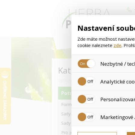
Nastavení soub
Zde máte možnost nastavení
cookie naleznete
zde
. Proh
Nezbytné / tec
Kategorie
Jedná se o technické soubory
Vyberte si kategorii zboží
Analytické coo
Používají se mimo jiné k uklá
tyto cookies není zapotřebí V
Potravinové doplňky
Analytické cookies shromažďu
Personalizova
již nejedná o osobní údaje, 
Formula 1 a jiné Výživné koktejly
navštívené odkazy, prohlížen
Personalizované cookies jso
Sady s Formula 1 koktejly 550g
Marketingové 
zkušenosti. Díky nim můžem
doporučením produktů či jin
Sady s Formula 1 koktejly 780g
Tyto cookies nám umožňují l
Pro ještě více Proteinu-Bílkovin