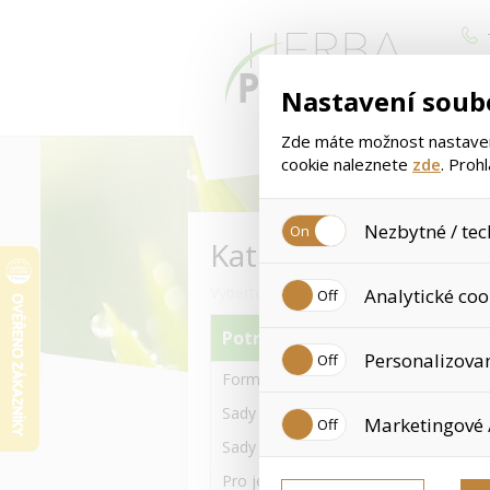
Nastavení soub
Zde máte možnost nastavení
cookie naleznete
zde
. Proh
Nezbytné / tec
Kategorie
< 
Jedná se o technické soubory
Vyberte si kategorii zboží
Analytické coo
Používají se mimo jiné k uklá
tyto cookies není zapotřebí V
Potravinové doplňky
Analytické cookies shromažďu
Personalizova
již nejedná o osobní údaje, 
Formula 1 a jiné Výživné koktejly
navštívené odkazy, prohlížen
Personalizované cookies jso
Sady s Formula 1 koktejly 550g
Marketingové 
zkušenosti. Díky nim můžem
doporučením produktů či jin
Sady s Formula 1 koktejly 780g
Tyto cookies nám umožňují l
Pro ještě více Proteinu-Bílkovin