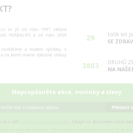
KT?
cz se již od roku 1997 zabývá
tolik let 
osti HERBALIFE a od roku 2009
29
.
SE ZDRA
svědčené a kvalitní výrobky, s
 a na které máme výborné ohlasy
DRUHŮ Z
3883
NA NAŠE
Nepropásněte akce, novinky a slevy
Přihlásit 
 se s vaší
Ochranou osobních údajů
, týkající se zpracování mých úd
žete se kdykoliv odhlásit. Odběr novinek zasíláme nanejvýš 1x za 14 d