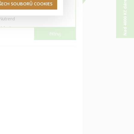
Nad 4000 Kč dárek od nás
Herbalife
VŠECH SOUBORŮ COOKIES
It Works!
Nutrend
Valentus
Filtruj
Zinzino