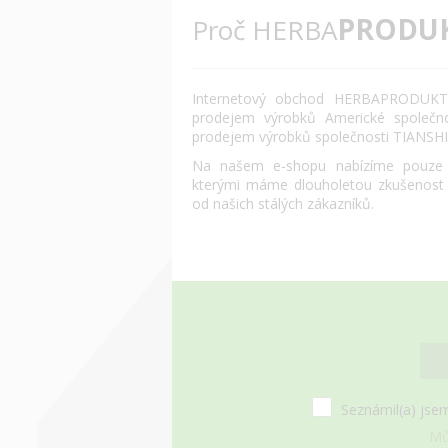
PRODU
Proč HERBA
Internetový obchod HERBAPRODUKT.
prodejem výrobků Americké společn
prodejem výrobků společnosti TIANSHI
Na našem e-shopu nabízíme pouze o
kterými máme dlouholetou zkušenost
od našich stálých zákazníků.
Seznámil(a) jsem
Mů