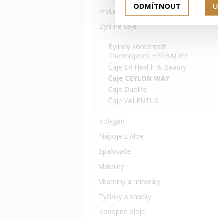
ODMÍTNOUT
U
Proteinové doplňky
Bylinné čaje
Bylinný koncentrát
Thermojetics HERBALIFE
Čaje LR Health & Beauty
Čaje CEYLON WAY
Čaje Duolife
Čaje VALENTUS
Kolagen
Nápoje z Aloe
Spalovače
Vlákniny
Vitamíny a minerály
Tyčinky a snacky
Konopné oleje