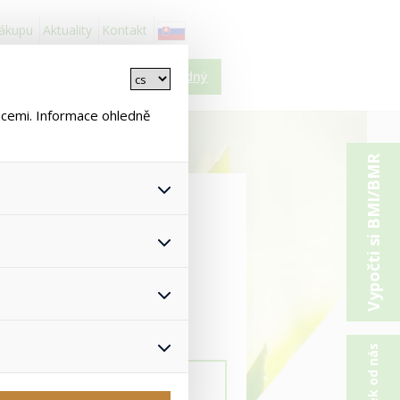
nákupu
Aktuality
Kontakt
Košík je prázdný
ncemi. Informace ohledně
Vypočti si BMI/BMR
 všech jejich funkcí.
hlasu s uživáním cookies. Pro
onymizuje. Po anonymizaci se
Proto nedokážeme zjistit
ž zajišťuje lepší nákupní
yhnout se nevhodným
Colway International