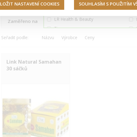
Duolife
LOŽIT NASTAVENÍ COOKIES
SOUHLASÍM S POUŽITÍM 
Obsahuje
HERBAPRODUKT
LR Health & Beauty
Zaměřeno na
Tiens
Seřadit podle:
Názvu
Vidafy
Výrobce
Ceny
Link Natural Samahan
30 sáčků