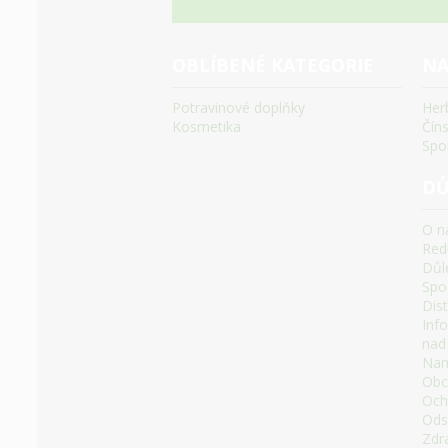
OBLÍBENÉ KATEGORIE
NA
Potravinové doplňky
Her
Kosmetika
Čín
Spo
DŮ
O n
Red
Důle
Spoč
Dis
Inf
nad
Namí
Obc
Och
Ods
Zdr