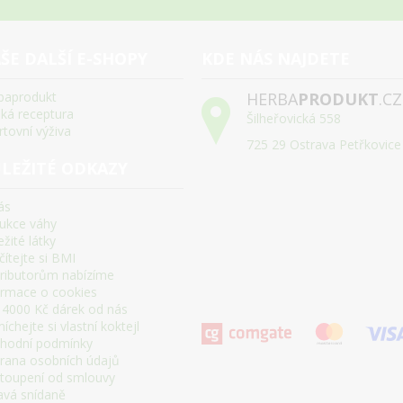
ŠE DALŠÍ E-SHOPY
KDE NÁS NAJDETE
baprodukt
HERBA
PRODUKT
.CZ
ská receptura
Šilheřovická 558
rtovní výživa
725 29 Ostrava Petřkovice
LEŽITÉ ODKAZY
ás
ukce váhy
žité látky
ítejte si BMI
tributorům nabízíme
ormace o cookies
 4000 Kč dárek od nás
chejte si vlastní koktejl
hodní podmínky
rana osobních údajů
toupení od smlouvy
avá snídaně