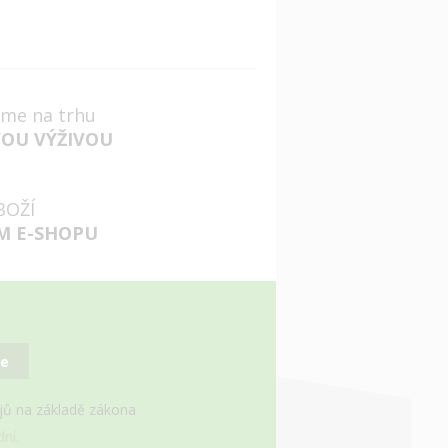
jsme na trhu
VOU VÝŽIVOU
BOŽÍ
M E-SHOPU
se
ajů na základě zákona
ní.