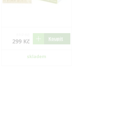
317 Kč
Koupit
299 Kč
skladem