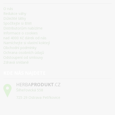
O nás
Redukce váhy
Důležité látky
Spočítejte si BMI
Distributorům nabízíme
Informace o cookies
nad 4000 Kč dárek od nás
Namíchejte si vlastní koktejl
Obchodní podmínky
Ochrana osobních údajů
Odstoupení od smlouvy
Zdravá snídaně
KDE NÁS NAJDETE
HERBA
PRODUKT
.CZ
Šilheřovická 558
725 29 Ostrava Petřkovice