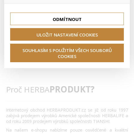
lepší nákupní zkušenosti. Díky nim můžeme nabídku přímo
Ceylon Way
přizpůsobit vašim preferencím, což vám pomůže vyhnout
Tyto cookies nám umožňují lépe cílit a vyhodnocovat
Výrobce
se nevhodným doporučením produktů či jiným
marketingové kampaně.
Colway International
nedůležitým nabídkám.
ODMÍTNOUT
Duolife
Obsahuje
Herbalife
ULOŽIT NASTAVENÍ COOKIES
Zaměřeno na
HERBAPRODUKT
It Works!
SOUHLASÍM S POUŽITÍM VŠECH SOUBORŮ
Filtruj
Seřadit
Názvu
Výrobce
Ceny
COOKIES
LR Health & Beauty
podle:
Nutrend
Tiens
Valentus
PRODUKT?
Proč HERBA
Vidafy
Zinzino
Internetový obchod HERBAPRODUKT.cz se již od roku 1997
zabývá prodejem výrobků Americké společnosti HERBALIFE a
od roku 2009 prodejem výrobků společnosti TIANSHI.
Na našem e-shopu nabízíme pouze osvědčené a kvalitní