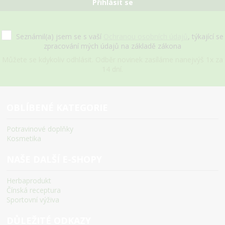
Přihlásit se
Seznámil(a) jsem se s vaší
Ochranou osobních údajů
, týkající se
zpracování mých údajů na základě zákona
Můžete se kdykoliv odhlásit. Odběr novinek zasíláme nanejvýš 1x za
14 dní.
OBLÍBENÉ KATEGORIE
Potravinové doplňky
Kosmetika
NAŠE DALŠÍ E-SHOPY
Herbaprodukt
Čínská receptura
Sportovní výživa
DŮLEŽITÉ ODKAZY