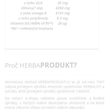
z toho GLA
95 mg
Olivovy? olej
6250 mg
z toho omega-9
5141 mg
z toho polyfenoly
5.3 mg
Vitamin D3 (400% of RV*)
20 ug
*RV = referenční hodnota
PRODUKT?
Proč HERBA
Internetový obchod HERBAPRODUKT.cz se již od roku 1997
zabývá prodejem výrobků Americké společnosti HERBALIFE a
od roku 2009 prodejem výrobků společnosti TIANSHI.
Na našem e-shopu nabízíme pouze osvědčené a kvalitní
výrobky, s kterými máme dlouholetou zkušenost a na které
máme výborné ohlasy od našich stálých zákazníků.