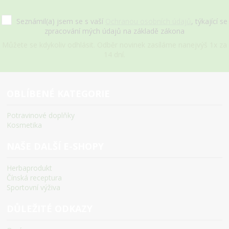
Seznámil(a) jsem se s vaší
Ochranou osobních údajů
, týkající se
zpracování mých údajů na základě zákona
Můžete se kdykoliv odhlásit. Odběr novinek zasíláme nanejvýš 1x za
14 dní.
OBLÍBENÉ KATEGORIE
Potravinové doplňky
Kosmetika
NAŠE DALŠÍ E-SHOPY
Herbaprodukt
Čínská receptura
Sportovní výživa
DŮLEŽITÉ ODKAZY