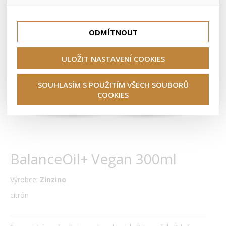
lepší nákupní zkušenosti. Díky nim můžeme nabídku přímo
přizpůsobit vašim preferencím, což vám pomůže vyhnout
Tyto cookies nám umožňují lépe cílit a vyhodnocovat
se nevhodným doporučením produktů či jiným
marketingové kampaně.
nedůležitým nabídkám.
ODMÍTNOUT
ULOŽIT NASTAVENÍ COOKIES
SOUHLASÍM S POUŽITÍM VŠECH SOUBORŮ
COOKIES
BalanceOil+ Vegan 300ml
Výrobce:
Zinzino
citrón