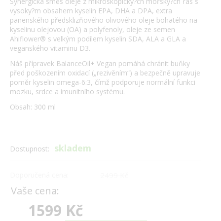
Synergická směs oleje z mikroskopicky?ch mořsky?ch řas s
vysoky?m obsahem kyselin EPA, DHA a DPA, extra
panenského předsklizňového olivového oleje bohatého na
kyselinu olejovou (OA) a polyfenoly, oleje ze semen
Ahiflower® s velkým podílem kyselin SDA, ALA a GLA a
veganského vitaminu D3.
Náš přípravek BalanceOil+ Vegan pomáhá chránit buňky
před poškozením oxidací („rezivěním“) a bezpečně upravuje
poměr kyselin omega-6:3, čímž podporuje normální funkci
mozku, srdce a imunitního systému.
Obsah: 300 ml
skladem
Dostupnost:
Doporučená cena:
2499 Kč
Vaše cena:
1599 Kč