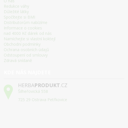
O nás
Redukce váhy
Důležité látky
Spočítejte si BMI
Distributorům nabízíme
Informace o cookies
nad 4000 Kč dárek od nás
Namíchejte si vlastní koktejl
Obchodní podmínky
Ochrana osobních údajů
Odstoupení od smlouvy
Zdravá snídaně
KDE NÁS NAJDETE
HERBA
PRODUKT
.CZ
Šilheřovická 558
725 29 Ostrava Petřkovice