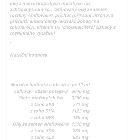
olej z mikroskopických mořských řas
Schizochytrium sp., rafinovaný olej ze semen
rostliny Ahiflower®, příchuť (přírodní citronová
příchuť), antioxidanty (extrakt bohatý na
tokoferoly), vitamin D3 (cholekalciferol získaný z
rostlinného výtažku)
Nutriční hodnota
Nutriční hodnota a obsah v:
pr 12 ml
Celkovy? obsah omega-3
3046 mg
Olej z mořsky?ch řas
3280 mg
z toho EPA
771 mg
z toho DHA
1123 mg
z toho DPA
180 mg
Olej ze semen Ahiflower®
1518 mg
z toho SDA
288 mg
z toho ALA
683 mg