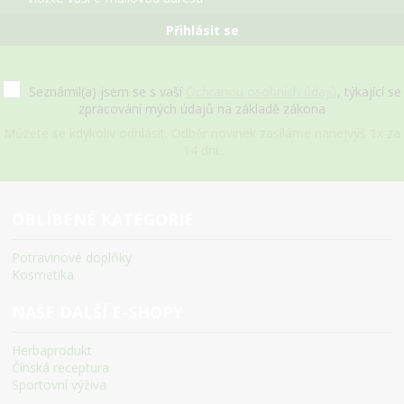
Přihlásit se
Seznámil(a) jsem se s vaší
Ochranou osobních údajů
, týkající se
zpracování mých údajů na základě zákona
Můžete se kdykoliv odhlásit. Odběr novinek zasíláme nanejvýš 1x za
14 dní.
OBLÍBENÉ KATEGORIE
Potravinové doplňky
Kosmetika
NAŠE DALŠÍ E-SHOPY
Herbaprodukt
Čínská receptura
Sportovní výživa