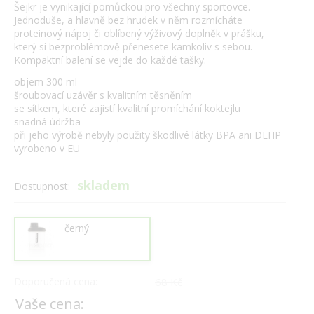
Šejkr je vynikající pomůckou pro všechny sportovce.
Jednoduše, a hlavně bez hrudek v něm rozmícháte
proteinový nápoj či oblíbený výživový doplněk v prášku,
který si bezproblémově přenesete kamkoliv s sebou.
Kompaktní balení se vejde do každé tašky.
objem 300 ml
šroubovací uzávěr s kvalitním těsněním
se sítkem, které zajistí kvalitní promíchání koktejlu
snadná údržba
při jeho výrobě nebyly použity škodlivé látky BPA ani DEHP
vyrobeno v EU
skladem
Dostupnost:
černý
Doporučená cena:
68 Kč
Vaše cena: