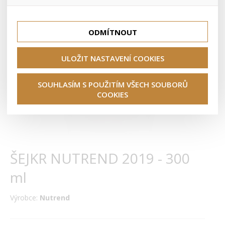
lepší nákupní zkušenosti. Díky nim můžeme nabídku přímo
přizpůsobit vašim preferencím, což vám pomůže vyhnout
Tyto cookies nám umožňují lépe cílit a vyhodnocovat
se nevhodným doporučením produktů či jiným
marketingové kampaně.
nedůležitým nabídkám.
ODMÍTNOUT
ULOŽIT NASTAVENÍ COOKIES
SOUHLASÍM S POUŽITÍM VŠECH SOUBORŮ
COOKIES
ŠEJKR NUTREND 2019 - 300
ml
Výrobce:
Nutrend