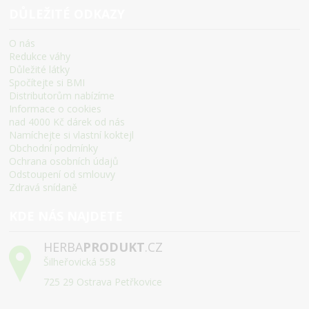
DŮLEŽITÉ ODKAZY
O nás
Redukce váhy
Důležité látky
Spočítejte si BMI
Distributorům nabízíme
Informace o cookies
nad 4000 Kč dárek od nás
Namíchejte si vlastní koktejl
Obchodní podmínky
Ochrana osobních údajů
Odstoupení od smlouvy
Zdravá snídaně
KDE NÁS NAJDETE
HERBA
PRODUKT
.CZ
Šilheřovická 558
725 29 Ostrava Petřkovice