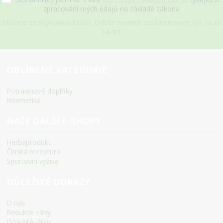
zpracování mých údajů na základě zákona
Můžete se kdykoliv odhlásit. Odběr novinek zasíláme nanejvýš 1x za
14 dní.
OBLÍBENÉ KATEGORIE
Potravinové doplňky
Kosmetika
NAŠE DALŠÍ E-SHOPY
Herbaprodukt
Čínská receptura
Sportovní výživa
DŮLEŽITÉ ODKAZY
O nás
Redukce váhy
Důležité látky