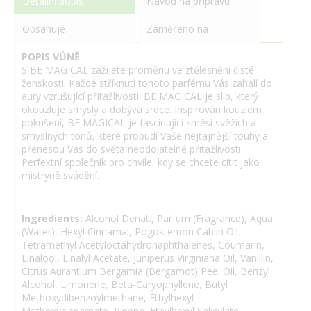
Detailní popis
Návod na přípravu
Obsahuje
Zaměřeno na
POPIS VŮNĚ
S BE MAGICAL zažijete proměnu ve ztělesnění čisté
ženskosti. Každé stříknutí tohoto parfému Vás zahalí do
aury vzrušující přitažlivosti. BE MAGICAL je slib, který
okouzluje smysly a dobývá srdce. Inspirován kouzlem
pokušení, BE MAGICAL je fascinující směsí svěžích a
smyslných tónů, které probudí Vaše nejtajnější touhy a
přenesou Vás do světa neodolatelné přitažlivosti.
Perfektní společník pro chvíle, kdy se chcete cítit jako
mistryně svádění.
Ingredients:
Alcohol Denat., Parfum (Fragrance), Aqua
(Water), Hexyl Cinnamal, Pogostemon Cablin Oil,
Tetramethyl Acetyloctahydronaphthalenes, Coumarin,
Linalool, Linalyl Acetate, Juniperus Virginiana Oil, Vanillin,
Citrus Aurantium Bergamia (Bergamot) Peel Oil, Benzyl
Alcohol, Limonene, Beta-Caryophyllene, Butyl
Methoxydibenzoylmethane, Ethylhexyl
Methoxycinnamate, Pinene, Ethylhexyl Salicylate,