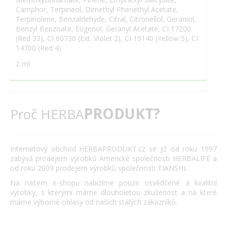
Camphor, Terpineol, Dimethyl Phenethyl Acetate,
Terpinolene, Benzaldehyde, Citral, Citronellol, Geraniol,
Benzyl Benzoate, Eugenol, Geranyl Acetate, CI 17200
(Red 33), CI 60730 (Ext. Violet 2), CI 19140 (Yellow 5), CI
14700 (Red 4)
2 ml
PRODUKT?
Proč HERBA
Internetový obchod HERBAPRODUKT.cz se již od roku 1997
zabývá prodejem výrobků Americké společnosti HERBALIFE a
od roku 2009 prodejem výrobků společnosti TIANSHI.
Na našem e-shopu nabízíme pouze osvědčené a kvalitní
výrobky, s kterými máme dlouholetou zkušenost a na které
máme výborné ohlasy od našich stálých zákazníků.