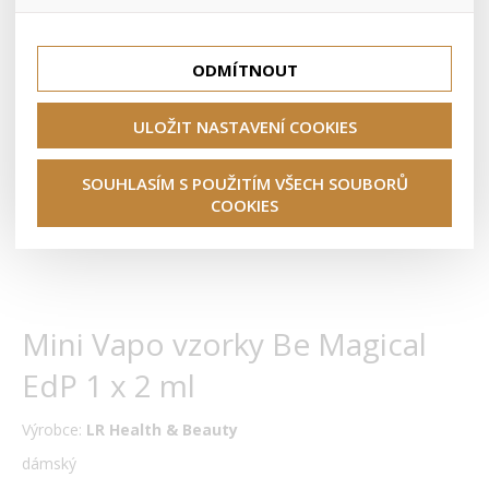
lepší nákupní zkušenosti. Díky nim můžeme nabídku přímo
přizpůsobit vašim preferencím, což vám pomůže vyhnout
Tyto cookies nám umožňují lépe cílit a vyhodnocovat
se nevhodným doporučením produktů či jiným
marketingové kampaně.
nedůležitým nabídkám.
ODMÍTNOUT
ULOŽIT NASTAVENÍ COOKIES
SOUHLASÍM S POUŽITÍM VŠECH SOUBORŮ
COOKIES
Mini Vapo vzorky Be Magical
EdP 1 x 2 ml
Výrobce:
LR Health & Beauty
dámský