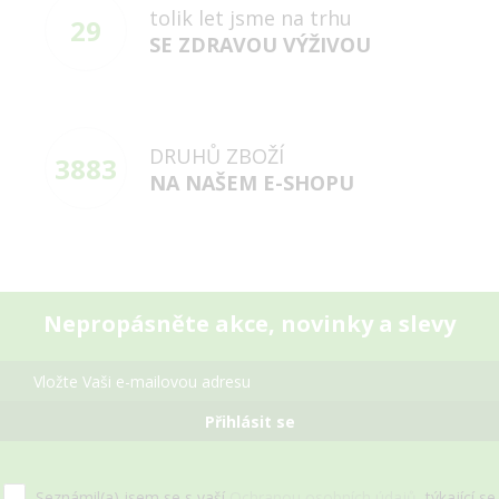
tolik let jsme na trhu
29
SE ZDRAVOU VÝŽIVOU
DRUHŮ ZBOŽÍ
3883
NA NAŠEM E-SHOPU
Nepropásněte akce, novinky a slevy
Přihlásit se
Seznámil(a) jsem se s vaší
Ochranou osobních údajů
, týkající se