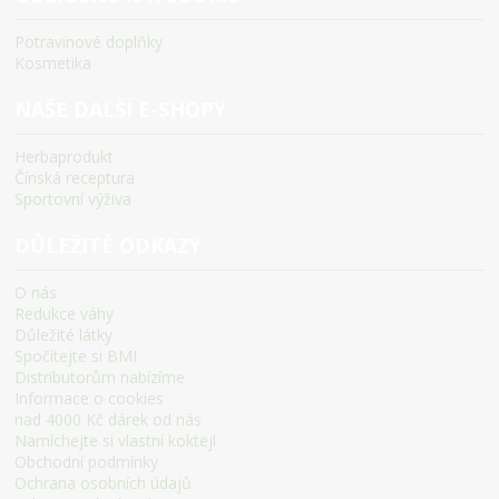
Potravinové doplňky
Kosmetika
NAŠE DALŠÍ E-SHOPY
Herbaprodukt
Čínská receptura
Sportovní výživa
DŮLEŽITÉ ODKAZY
O nás
Redukce váhy
Důležité látky
Spočítejte si BMI
Distributorům nabízíme
Informace o cookies
nad 4000 Kč dárek od nás
Namíchejte si vlastní koktejl
Obchodní podmínky
Ochrana osobních údajů