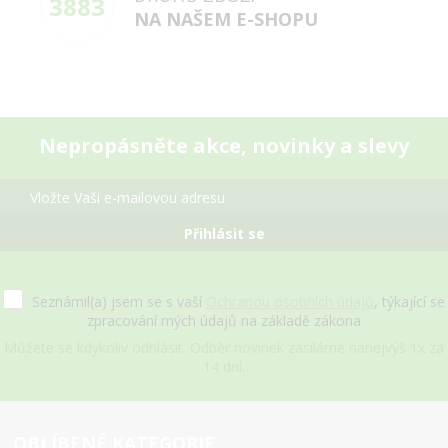
3883
NA NAŠEM E-SHOPU
Nepropásněte akce, novinky a slevy
Přihlásit se
Seznámil(a) jsem se s vaší
Ochranou osobních údajů
, týkající se
zpracování mých údajů na základě zákona
Můžete se kdykoliv odhlásit. Odběr novinek zasíláme nanejvýš 1x za
14 dní.
OBLÍBENÉ KATEGORIE