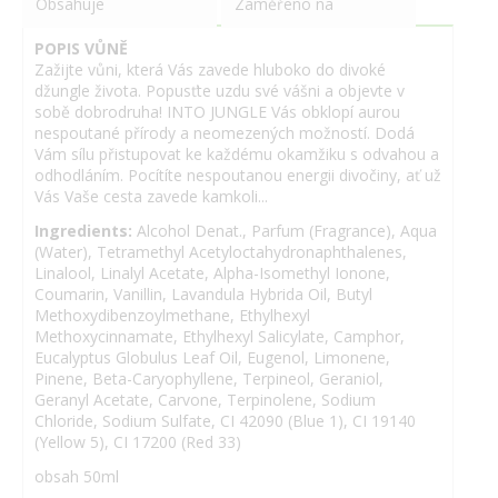
Obsahuje
Zaměřeno na
POPIS VŮNĚ
Zažijte vůni, která Vás zavede hluboko do divoké
džungle života. Popusťte uzdu své vášni a objevte v
sobě dobrodruha! INTO JUNGLE Vás obklopí aurou
nespoutané přírody a neomezených možností. Dodá
Vám sílu přistupovat ke každému okamžiku s odvahou a
odhodláním. Pocítíte nespoutanou energii divočiny, ať už
Vás Vaše cesta zavede kamkoli...
Ingredients:
Alcohol Denat., Parfum (Fragrance), Aqua
(Water), Tetramethyl Acetyloctahydronaphthalenes,
Linalool, Linalyl Acetate, Alpha-Isomethyl Ionone,
Coumarin, Vanillin, Lavandula Hybrida Oil, Butyl
Methoxydibenzoylmethane, Ethylhexyl
Methoxycinnamate, Ethylhexyl Salicylate, Camphor,
Eucalyptus Globulus Leaf Oil, Eugenol, Limonene,
Pinene, Beta-Caryophyllene, Terpineol, Geraniol,
Geranyl Acetate, Carvone, Terpinolene, Sodium
Chloride, Sodium Sulfate, CI 42090 (Blue 1), CI 19140
(Yellow 5), CI 17200 (Red 33)
obsah 50ml