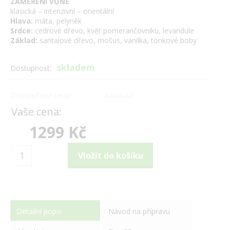
ZAMĚŘENÍ VŮNĚ
klasická – intenzivní – orientální
Hlava:
máta, pelyněk
Srdce:
cedrové dřevo, květ pomerančovníku, levandule
Základ:
santalové dřevo, mošus, vanilka, tonkové boby
skladem
Dostupnost:
Doporučená cena:
1475 Kč
Vaše cena:
1299 Kč
Detailní popis
Návod na přípravu