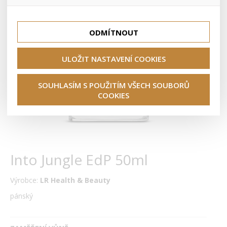
lepší nákupní zkušenosti. Díky nim můžeme nabídku přímo
přizpůsobit vašim preferencím, což vám pomůže vyhnout
Tyto cookies nám umožňují lépe cílit a vyhodnocovat
se nevhodným doporučením produktů či jiným
marketingové kampaně.
nedůležitým nabídkám.
ODMÍTNOUT
ULOŽIT NASTAVENÍ COOKIES
SOUHLASÍM S POUŽITÍM VŠECH SOUBORŮ
COOKIES
Into Jungle EdP 50ml
Výrobce:
LR Health & Beauty
pánský