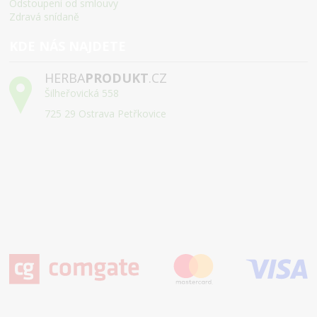
Odstoupení od smlouvy
Zdravá snídaně
KDE NÁS NAJDETE
HERBA
PRODUKT
.CZ
Šilheřovická 558
725 29 Ostrava Petřkovice