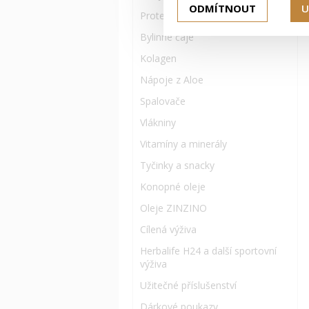
ODMÍTNOUT
U
Proteinové doplňky
Bylinné čaje
Kolagen
Nápoje z Aloe
Spalovače
Vlákniny
Vitamíny a minerály
Tyčinky a snacky
Konopné oleje
Oleje ZINZINO
Cílená výživa
Herbalife H24 a další sportovní
výživa
Užitečné příslušenství
Dárkové poukazy