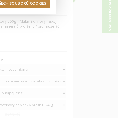
Nad 4000 Kč dárek od nás
VŠECH SOUBORŮ COOKIES
kový 550g - Multivlákninový nápoj
 a minerálů pro ženy / pro muže 90
m
u:
3610 Kč