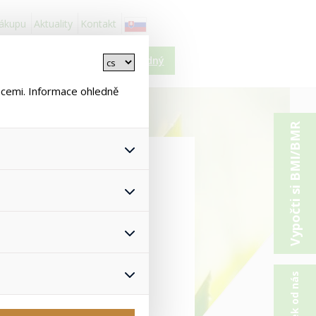
nákupu
Aktuality
Kontakt
Košík je prázdný
ncemi. Informace ohledně
Vypočti si BMI/BMR
>
Sady pro tvarování postavy
 všech jejich funkcí.
hlasu s uživáním cookies. Pro
onymizuje. Po anonymizaci se
Proto nedokážeme zjistit
uickstart - s F1
ž zajišťuje lepší nákupní
50g
yhnout se nevhodným