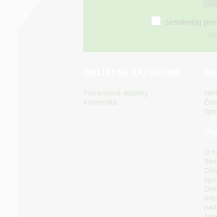
Seznámil(a) jsem
Mů
OBLÍBENÉ KATEGORIE
NA
Potravinové doplňky
Her
Kosmetika
Čín
Spo
DŮ
O n
Red
Důle
Spoč
Dis
Inf
nad
Namí