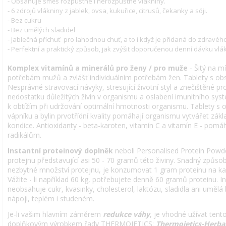
- Obsahuje směs rozpustné i nerozpustné vlákniny.
- 6 zdrojů vlákniny z jablek, ovsa, kukuřice, citrusů, čekanky a sóji.
- Bez cukru
- Bez umělých sladidel
- Jablečná příchuť pro lahodnou chuť, a to i když je přidaná do zdravého
- Perfektní a praktický způsob, jak zvýšit doporučenou denní dávku vlák
Komplex vitamínů a minerálů pro ženy / pro muže
- Šitý na m
potřebám mužů a zvlášť individuálním potřebám žen. Tablety s ob
Nesprávné stravovací návyky, stresující životní styl a znečištěné p
nedostatku důležitých živin v organismu a oslabení imunitního s
k obtížím při udržování optimální hmotnosti organismu. Tablety s
vápníku a bylin prvotřídní kvality pomáhají organismu vytvářet zá
kondice. Antioxidanty - beta-karoten, vitamín C a vitamín E - pom
radikálům.
Instantní proteinový doplněk
neboli Personalised Protein Powde
protejnu představující asi 50 - 70 gramů této živiny. Snadný způsob
nezbytné množství protejnu, je konzumovat 1 gram proteinu na ka
Vážite - li například 60 kg, potřebujete denně 60 gramů proteinu. I
neobsahuje cukr, kvasinky, cholesterol, laktózu, sladidla ani umělá
nápoji, teplém i studeném.
Je-li vašim hlavním záměrem
redukce váhy
, je vhodné užívat ten
doplňkovým výrobkem řady THERMOJETICS:
Thermojetics-Herba