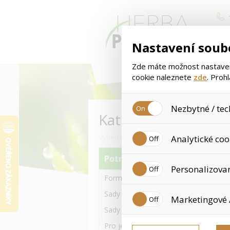
Nastavení soub
Zde máte možnost nastavení
cookie naleznete
zde
. Proh
Nezbytné / tec
Kategorie
Jedná se o technické soubory
Vyberte si kategorii zboží
Analytické coo
Používají se mimo jiné k uklá
tyto cookies není zapotřebí V
Potravinové doplňky
Analytické cookies shromažďu
Personalizova
již nejedná o osobní údaje, 
Formula 1 a jiné Výživné koktejly
navštívené odkazy, prohlížen
Personalizované cookies jso
Sady s Formula 1 koktejly 550g
Marketingové 
zkušenosti. Díky nim můžem
doporučením produktů či jin
Sady s Formula 1 koktejly 780g
Tyto cookies nám umožňují l
Pro ještě více Proteinu-Bílkovin