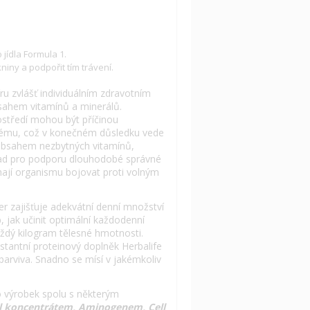
 jídla Formula 1.
niny a podpořit tím trávení.
íru zvlášť individuálním zdravotním
sahem vitamínů a minerálů.
rostředí mohou být příčinou
ystému, což v konečném důsledku vede
 obsahem nezbytných vitamínů,
klad pro podporu dlouhodobé správné
áhají organismu bojovat proti volným
r zajišťuje adekvátní denní množství
, jak učinit optimální každodenní
ždý kilogram tělesné hmotnosti.
nstantní proteinový doplněk Herbalife
 barviva. Snadno se mísí v jakémkoliv
to výrobek spolu s některým
l koncentrátem, Aminogenem, Cell