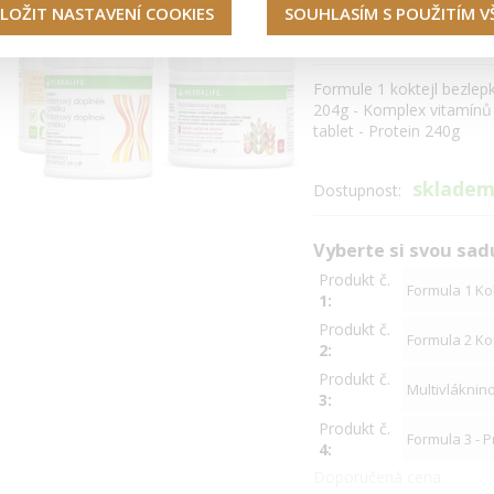
LOŽIT NASTAVENÍ COOKIES
SOUHLASÍM S POUŽITÍM 
s bezlepkovou F1
Formule 1 koktejl bezlep
204g - Komplex vitamínů
tablet - Protein 240g
sklade
Dostupnost:
Vyberte si svou sad
Produkt č.
1:
Produkt č.
2:
Produkt č.
3:
Produkt č.
4:
Doporučená cena: