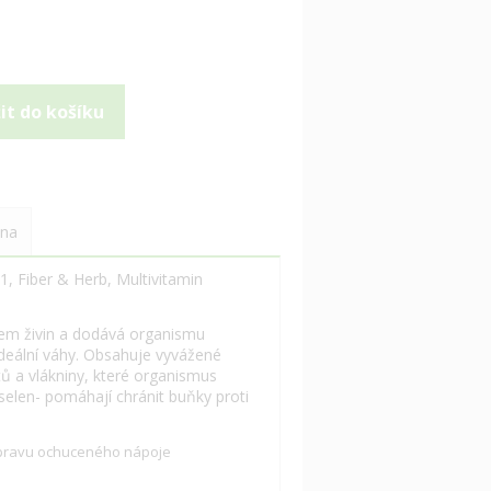
na
1, Fiber & Herb, Multivitamin
jem živin a dodává organismu
ideální váhy. Obsahuje vyvážené
tů a vlákniny, které organismus
 selen- pomáhají chránit buňky proti
ípravu ochuceného nápoje