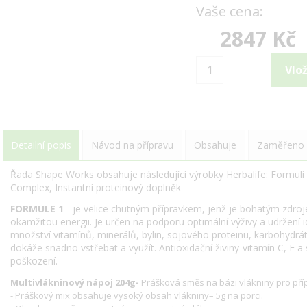
Vaše cena:
2847 Kč
Detailní popis
Návod na přípravu
Obsahuje
Zaměřeno 
Řada Shape Works obsahuje následující výrobky Herbalife: Formuli 
Complex, Instantní proteinový doplněk
FORMULE 1
- je velice chutným přípravkem, jenž je bohatým zdro
okamžitou energii. Je určen na podporu optimální výživy a udržení 
množství vitamínů, minerálů, bylin, sojového proteinu, karbohydrá
dokáže snadno vstřebat a využít. Antioxidační živiny-vitamín C, E a
poškození.
Multivlákninový nápoj 204g-
Prášková směs na bázi vlákniny pro př
- Práškový mix obsahuje vysoký obsah vlákniny– 5g na porci.