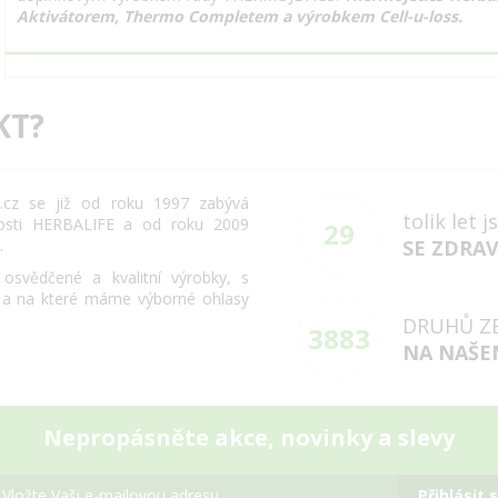
Aktivátorem, Thermo Completem a výrobkem Cell-u-loss.
KT?
cz se již od roku 1997 zabývá
tolik let 
osti HERBALIFE a od roku 2009
29
.
SE ZDRA
svědčené a kvalitní výrobky, s
 a na které máme výborné ohlasy
DRUHŮ Z
3883
NA NAŠE
Nepropásněte akce, novinky a slevy
Přihlásit 