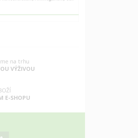
jsme na trhu
VOU VÝŽIVOU
BOŽÍ
M E-SHOPU
se