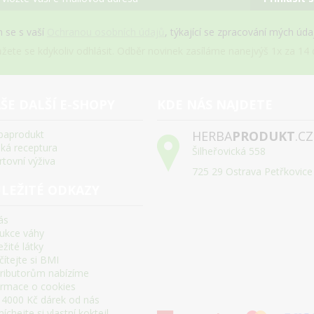
 se s vaší
Ochranou osobních údajů
, týkající se zpracování mých úd
žete se kdykoliv odhlásit. Odběr novinek zasíláme nanejvýš 1x za 14 d
ŠE DALŠÍ E-SHOPY
KDE NÁS NAJDETE
baprodukt
HERBA
PRODUKT
.CZ
ská receptura
Šilheřovická 558
rtovní výživa
725 29 Ostrava Petřkovice
LEŽITÉ ODKAZY
ás
ukce váhy
žité látky
ítejte si BMI
tributorům nabízíme
ormace o cookies
 4000 Kč dárek od nás
chejte si vlastní koktejl