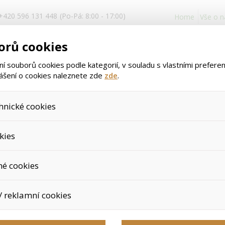
+420 596 131 448
(Po-Pá: 8:00 - 17:00)
Home
Vše o 
Přihlášení
orů cookies
a registrace
 souborů cookies podle kategorií, v souladu s vlastními prefere
lášení o cookies naleznete zde
zde
.
hnické cookies
>
>
Úvod
Potravinové doplňky
Sady s Formula 1 koktejly 550g
, které jsou nezbytné ke správnému chování našich webových stránek a
>
ShapeWorks Quickstart - s F1 koktejlem 550g
kies
dání produktů v nákupním košíku, ovládání filtrů a také nastavení sou
áš souhlas a není možné jej ani odebrat.
jeme skriptem společnosti Google Inc., která následně tato data an
né cookies
protože anonymizované cookies nelze přiřadit konkrétnímu uživateli. 
ShapeWorks Q
é zboží apod.
u využívány k přizpůsobení našeho webu vašim potřebám a zájmům, co
koktejlem 5
/ reklamní cookies
e nabídku přímo přizpůsobit vašim preferencím, což vám pomůže v
ým nedůležitým nabídkám.
épe cílit a vyhodnocovat marketingové kampaně.
Výrobce:
Herbalife