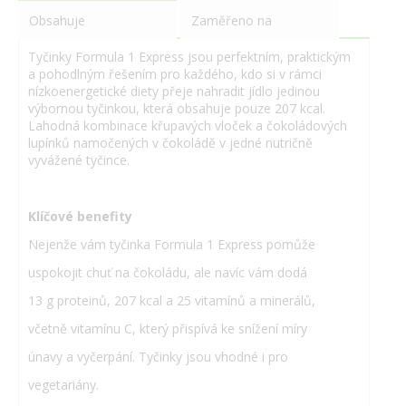
Obsahuje
Zaměřeno na
Tyčinky Formula 1 Express jsou perfektním, praktickým
a pohodlným řešením pro každého, kdo si v rámci
nízkoenergetické diety přeje nahradit jídlo jedinou
výbornou tyčinkou, která obsahuje pouze 207 kcal.
Lahodná kombinace křupavých vloček a čokoládových
lupínků namočených v čokoládě v jedné nutričně
vyvážené tyčince.
Klíčové benefity
Nejenže vám tyčinka Formula 1 Express pomůže
uspokojit chuť na čokoládu, ale navíc vám dodá
13 g proteinů, 207 kcal a 25 vitamínů a minerálů,
včetně vitamínu C, který přispívá ke snížení míry
únavy a vyčerpání. Tyčinky jsou vhodné i pro
vegetariány.