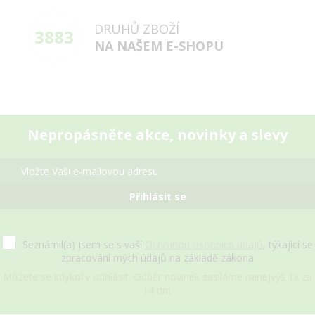
DRUHŮ ZBOŽÍ
3883
NA NAŠEM E-SHOPU
Nepropásněte akce, novinky a slevy
Přihlásit se
Seznámil(a) jsem se s vaší
Ochranou osobních údajů
, týkající se
zpracování mých údajů na základě zákona
Můžete se kdykoliv odhlásit. Odběr novinek zasíláme nanejvýš 1x za
14 dní.