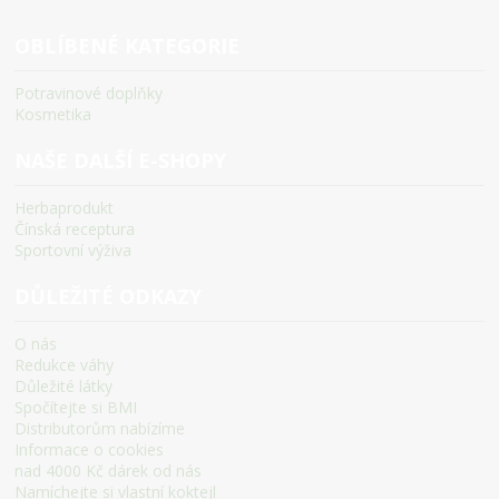
OBLÍBENÉ KATEGORIE
Potravinové doplňky
Kosmetika
NAŠE DALŠÍ E-SHOPY
Herbaprodukt
Čínská receptura
Sportovní výživa
DŮLEŽITÉ ODKAZY
O nás
Redukce váhy
Důležité látky
Spočítejte si BMI
Distributorům nabízíme
Informace o cookies
nad 4000 Kč dárek od nás
Namíchejte si vlastní koktejl