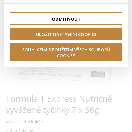
lepší nákupní zkušenosti. Díky nim můžeme nabídku přímo
přizpůsobit vašim preferencím, což vám pomůže vyhnout
Tyto cookies nám umožňují lépe cílit a vyhodnocovat
se nevhodným doporučením produktů či jiným
marketingové kampaně.
nedůležitým nabídkám.
ODMÍTNOUT
ULOŽIT NASTAVENÍ COOKIES
SOUHLASÍM S POUŽITÍM VŠECH SOUBORŮ
COOKIES
Formula 1 Express Nutričně
vyvážené tyčinky 7 x 56g
Výrobce:
Herbalife
hořká čokoláda