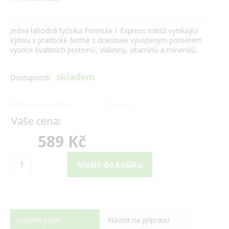
Jedna lahodná tyčinka Formula 1 Express nabízí vynikající
výživu v praktické formě s dokonale vyváženým poměrem
vysoce kvalitních proteinů, vlákniny, vitamínů a minerálů.
skladem
Dostupnost:
Doporučená cena:
780 Kč
Vaše cena:
589 Kč
Detailní popis
Návod na přípravu