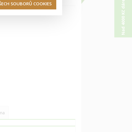
Nad 4000 Kč dárek od nás
VŠECH SOUBORŮ COOKIES
na