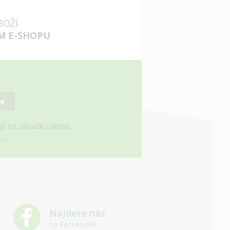
BOŽÍ
M E-SHOPU
se
ajů na základě zákona
ní.
Nájdete nás
na Facebooku