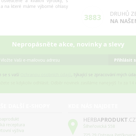
svědčené a kvalitní výrobky, s
 a na které máme výborné ohlasy
DRUHŮ Z
3883
NA NAŠE
Nepropásněte akce, novinky a slevy
Přihlásit 
 se s vaší
Ochranou osobních údajů
, týkající se zpracování mých úd
žete se kdykoliv odhlásit. Odběr novinek zasíláme nanejvýš 1x za 14 d
ŠE DALŠÍ E-SHOPY
KDE NÁS NAJDETE
baprodukt
HERBA
PRODUKT
.CZ
ská receptura
Šilheřovická 558
rtovní výživa
725 29 Ostrava Petřkovice