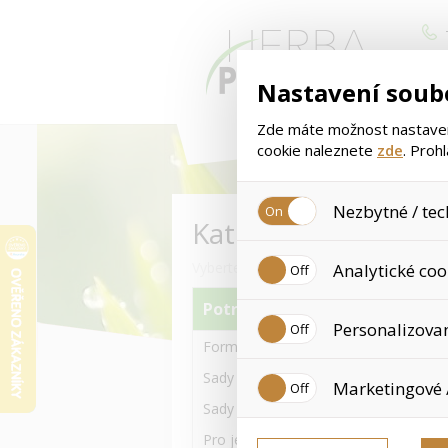
Nastavení soub
Zde máte možnost nastavení
cookie naleznete
zde
. Proh
Nezbytné / tec
Kategorie
Jedná se o technické soubory
Vyberte si kategorii zboží
Analytické coo
Používají se mimo jiné k uklá
tyto cookies není zapotřebí V
Potravinové doplňky
Analytické cookies shromažďu
Personalizova
již nejedná o osobní údaje, 
Formula 1 a jiné Výživné koktejly
navštívené odkazy, prohlížen
Personalizované cookies jso
Sady s Formula 1 koktejly 550g
Marketingové 
zkušenosti. Díky nim můžem
doporučením produktů či jin
Sady s Formula 1 koktejly 780g
Tyto cookies nám umožňují l
Pro ještě více Proteinu-Bílkovin