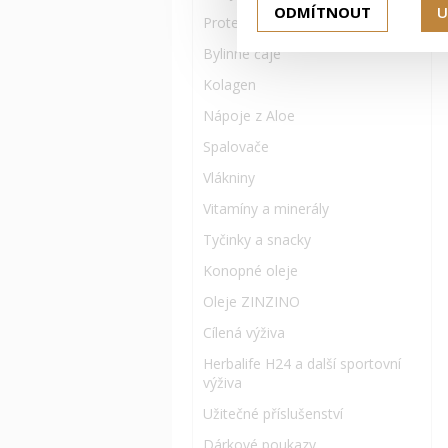
ODMÍTNOUT
U
Proteinové doplňky
Bylinné čaje
Kolagen
Nápoje z Aloe
Spalovače
Vlákniny
Vitamíny a minerály
Tyčinky a snacky
Konopné oleje
Oleje ZINZINO
Cílená výživa
Herbalife H24 a další sportovní
výživa
Užitečné příslušenství
Dárkové poukazy