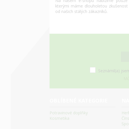
Na našem e-shopu nabízíme pouze o
kterými máme dlouholetou zkušenost
od našich stálých zákazníků.
Seznámil(a) jsem
Mů
OBLÍBENÉ KATEGORIE
NA
Potravinové doplňky
Her
Kosmetika
Čín
Spo