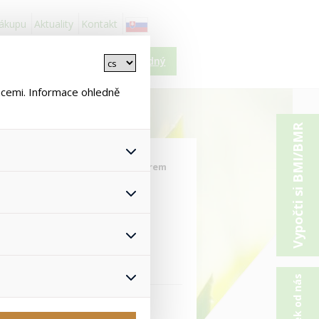
nákupu
Aktuality
Kontakt
Košík je prázdný
ncemi. Informace ohledně
Vypočti si BMI/BMR
>
Buněčné výživy s Cell Activatorem
 všech jejich funkcí.
hlasu s uživáním cookies. Pro
onymizuje. Po anonymizaci se
Proto nedokážeme zjistit
ž zajišťuje lepší nákupní
yhnout se nevhodným