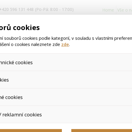
+420 596 131 448
(Po-Pá: 8:00 - 17:00)
Home
Vše o 
Přihlášení
orů cookies
a registrace
 souborů cookies podle kategorií, v souladu s vlastními prefere
lášení o cookies naleznete zde
zde
.
hnické cookies
>
>
Úvod
Potravinové doplňky
Sady s Formula 1 koktejly 550g
, které jsou nezbytné ke správnému chování našich webových stránek a
>
Buněčná výživa Herbalife 4- složková - s F1 koktejlem 550g
kies
dání produktů v nákupním košíku, ovládání filtrů a také nastavení sou
áš souhlas a není možné jej ani odebrat.
jeme skriptem společnosti Google Inc., která následně tato data an
né cookies
protože anonymizované cookies nelze přiřadit konkrétnímu uživateli. 
é zboží apod.
Výrobce:
u využívány k přizpůsobení našeho webu vašim potřebám a zájmům, co
/ reklamní cookies
e nabídku přímo přizpůsobit vašim preferencím, což vám pomůže v
ým nedůležitým nabídkám.
épe cílit a vyhodnocovat marketingové kampaně.
Dostupnost: