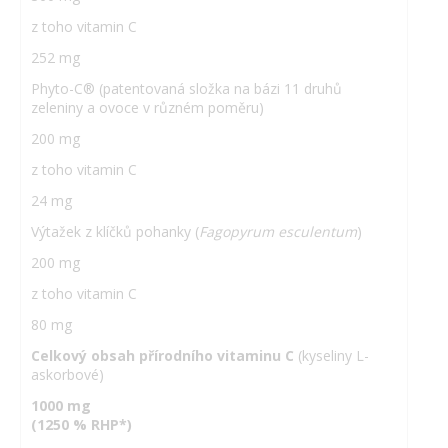
z toho vitamin C
252 mg
Phyto-C® (patentovaná složka na bázi 11 druhů
zeleniny a ovoce v různém poměru)
200 mg
z toho vitamin C
24 mg
Výtažek z klíčků pohanky (
Fagopyrum esculentum
)
200 mg
z toho vitamin C
80 mg
Celkový obsah přírodního vitaminu C
(kyseliny L-
askorbové)
1000 mg
(1250 % RHP*)