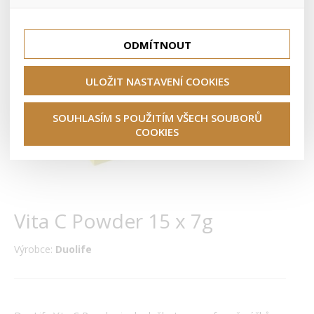
lepší nákupní zkušenosti. Díky nim můžeme nabídku přímo
přizpůsobit vašim preferencím, což vám pomůže vyhnout
Tyto cookies nám umožňují lépe cílit a vyhodnocovat
se nevhodným doporučením produktů či jiným
marketingové kampaně.
nedůležitým nabídkám.
ODMÍTNOUT
ULOŽIT NASTAVENÍ COOKIES
SOUHLASÍM S POUŽITÍM VŠECH SOUBORŮ
COOKIES
Vita C Powder 15 x 7g
Výrobce:
Duolife