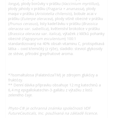
longa
), plody borůvky v prášku (
Vaccinium myrtillus
),
plody jahody v prášku (
Fragaria × ananassa
), plody
maqui v prášku (
Aristotelia chilensis
), bobule acai v
prášku (
Euterpe oleracea
), plody višně obecné v prášku
(
Prunus cerasus
), listy kadeřávku v prášku (
Brassica
oleracea var. sabellica
), květenství brokolice v prášku
(
Brassica oleracea var. italica
), výtažek z klíčků pohanky
obecné (
Fagopyrum esculentum
) 100:1
standardizovaný na 40% obsah vitaminu C, protispékavá
látka – oxid křemičitý (z rýže), sladidlo: steviol-glykosidy
ze stévie, přírodní grepfruitové aroma.
*?Isomaltulosa (PalatinózaTM) je zdrojem glukózy a
fruktózy.
** Denní dávka přípravku obsahuje 12 mg katechinů a
6,4 mg epigallokatechin-3-gallátu z výtažku z listů
zeleného čaje.
Phyto-C® je ochranná známka společnosti VDF
FutureCeuticals, Inc. používaná na základě licence.