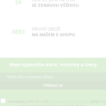
29
SE ZDRAVOU VÝŽIVOU
DRUHŮ ZBOŽÍ
3883
NA NAŠEM E-SHOPU
Nepropásněte akce, novinky a slevy
Přihlásit se
Seznámil(a) jsem se s vaší
Ochranou osobních údajů
, týkající se
zpracování mých údajů na základě zákona