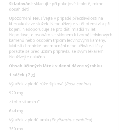
Skladování:
skladujte při pokojové teplotě, mimo
dosah dětí.
Upozornění: Neužívejte v případě přecitlivělosti na
kteroukoliv ze složek. Nepoužívejte v těhotenství a při
kojení. Nedoporučuje se pro děti mladší 18 let.
Nepodávejte osobám se sklonem k tvorbě ledvinových
kamenů nebo osobám trpícím ledvinovými kameny.
Máte-li chronické onemocnění nebo užíváte-li léky,
poraďte se před užitím přípravku se svým lékařem.
Neužívejte nalačno.
Obsah účinných látek v denní dávce výrobku
1 sáček (7 g)
Výtažek z plodů růže šípkové (
Rosa canina
)
920 mg
z toho vitamin C
644 mg
Výtažek z plodů amla (
Phyllanthus emblica
)
360 mg