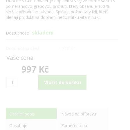
DuoLife Vita C Powder je doplněk stravy ve formě sáčků s
pomerančovo-grepovou příchutí, který obsahuje 100 %
složek přírodního původu. Splňuje požadavky lidí, kteří
hledají produkt na doplnění nedostatku vitaminu C.
skladem
Dostupnost:
Doporučená cena:
1270 Kč
Vaše cena:
997 Kč
Detailní popis
Návod na přípravu
Obsahuje
Zaměřeno na