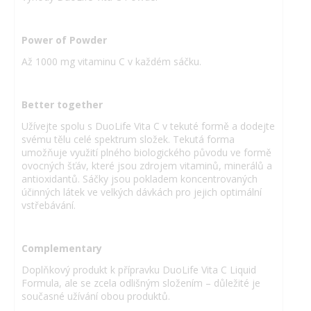
Power of Powder
Až 1000 mg vitaminu C v každém sáčku.
Better together
Užívejte spolu s DuoLife Vita C v tekuté formě a dodejte
svému tělu celé spektrum složek. Tekutá forma
umožňuje využití plného biologického původu ve formě
ovocných šťáv, které jsou zdrojem vitaminů, minerálů a
antioxidantů. Sáčky jsou pokladem koncentrovaných
účinných látek ve velkých dávkách pro jejich optimální
vstřebávání.
Complementary
Doplňkový produkt k přípravku DuoLife Vita C Liquid
Formula, ale se zcela odlišným složením – důležité je
současné užívání obou produktů.