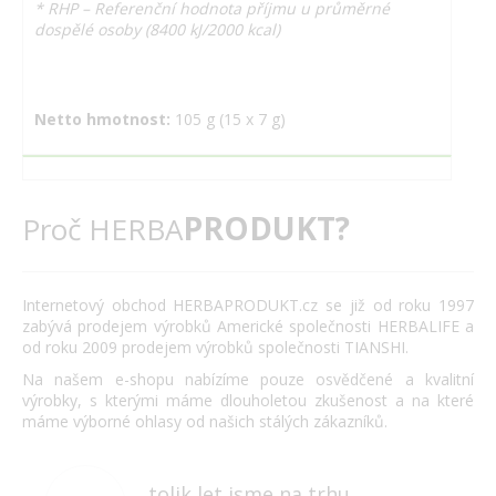
* RHP – Referenční hodnota příjmu u průměrné
dospělé osoby (8400 kJ/2000 kcal)
Netto hmotnost:
105 g (15 x 7 g)
PRODUKT?
Proč HERBA
Internetový obchod HERBAPRODUKT.cz se již od roku 1997
zabývá prodejem výrobků Americké společnosti HERBALIFE a
od roku 2009 prodejem výrobků společnosti TIANSHI.
Na našem e-shopu nabízíme pouze osvědčené a kvalitní
výrobky, s kterými máme dlouholetou zkušenost a na které
máme výborné ohlasy od našich stálých zákazníků.
tolik let jsme na trhu