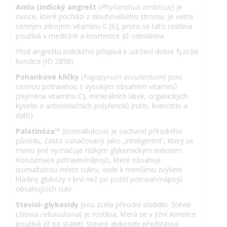
Amla (indický angrešt
(
Phyllanthus emblica
)) je
ovoce, které pochází z dlouhověkého stromu. Je velmi
cenným zdrojem vitaminu C [6], proto se tato rostlina
používá v medicíně a kosmetice již odedávna.
Plod angreštu indického přispívá k udržení dobré fyzické
kondice (ID 2858)
Pohankové klíčky
(
Fagopyrum esculentum
) jsou
cennou potravinou s vysokým obsahem vitaminů
(zejména vitaminu C), minerálních látek, organických
kyselin a antioxidačních polyfenolů (rutin, kvercetin a
další).
Palatinóza™
(isomaltulosa) je sacharid přírodního
původu, často označovaný jako „inteligentní“, který se
mimo jiné vyznačuje nízkým glykemickým indexem.
Konzumace potravin/nápojů, které obsahují
isomaltulosu místo cukru, vede k menšímu zvýšení
hladiny glukózy v krvi než po požití potravin/nápojů
obsahujících cukr.
Steviol-glykosidy
jsou zcela přírodní sladidlo. Stévie
(
Stevia rebaudiana
) je rostlina, která se v Jižní Americe
používá již po staletí. Steviol-glykosidy představují