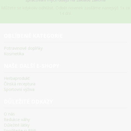
Můžete se kdykoliv odhlásit. Odběr novinek zasíláme nanejvýš 1x za
14 dní.
OBLÍBENÉ KATEGORIE
Potravinové doplňky
Kosmetika
NAŠE DALŠÍ E-SHOPY
Herbaprodukt
Čínská receptura
Sportovní výživa
DŮLEŽITÉ ODKAZY
O nás
Redukce váhy
Důležité látky
Spočítejte si BMI