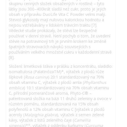
skupinu cenných složek obsažených v rostlině – tyto
látky jsou 300–400krát sladší než cukr, proto je jejich
obsah v přípravku DuoLife Vita C Powder velmi malý.
Steviol-glykosidy mají nulovou kalorickou hodnotu a
nejsou vstřebávány v lidském trávicím traktu [7].
Vědecké studie prokázaly, že stévii lze bezpečně
používat v denní stravě. Není pochyb o tom, že uvedení
stévie na potravinový trh je prvním krokem ke změně
špatných stravovacích návyků souvisejících s
používáním velkého množství cukru v každodenní stravě
[8].
Složení: limetková šťáva v prášku z koncentrátu, sladidlo:
isomaltulosa (PalatinózaTM)*, výtažek z plodů růže
šípkové (
Rosa canina
) 20:1 standardizovaný na 70%
obsah vitaminu C, výtažek z plodů amla (
Phyllanthus
emblica
) 10:1 standardizovaný na 70% obsah vitaminu
C, přírodní pomerančové aroma, Phyto-C® –
patentovaná složka na bázi 11 druhů zeleniny a ovoce v
různém poměru, standardizovaná na 15% obsah
polyfenolů a 12% obsah vitaminu C [výtažek z plodů
aceroly (
Malpighia glabra
), výtažek z semen zelené
kávy, výtažek z listů zeleného čaje (
Camellia
sinensis
)**, výtažek z oddenku kurkumy (
Curcuma