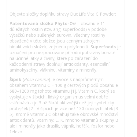
Objevte složky doplňku stravy DuoLife Vita C Powder:
Patentovaná složka Phyto-C®
– obsahuje 11
důležitých rostlin (tzv. ang. superfoods) v podobě
výtažků nebo sušených surovin. Všechny rostliny
obsažené v této složce jsou cenným zdrojem
bioaktivních složek, zejména polyfenolů.
Superfoods
je
označení pro nezpracované přírodní potraviny bohaté
na účinné látky a živiny, které po zařazení do
každodenní stravy doplňují antioxidanty, esenciální
aminokyseliny, vlákninu, vitaminy a minerály.
Šípek
(
Rosa canina
) je ovoce s nadprůměrným
obsahem vitaminu C – 100 g čerstvých plodů obsahuje
680–1200 mg tohoto vitaminu [1]. Vitamin C, který se
vyskytuje v šípcích, lidský organismus velmi dobře
vstřebává a je 3 až 5krát aktivnější než její syntetický
protějšek [2]. V šípcích je více než 130 účinných látek [3-
5]. Kromě vitaminu C obsahují také obrovské množství
antioxidantů, vitaminy: E, K, mnoho vitaminů skupiny B,
ale i minerály jako draslík, vápník, hořčík, fosfor nebo
železo.