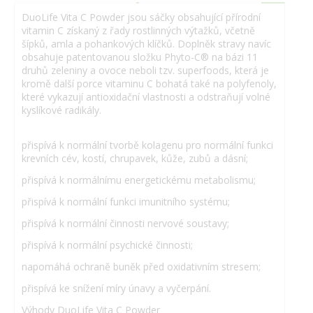
DuoLife Vita C Powder jsou sáčky obsahující přírodní
vitamin C získaný z řady rostlinných výtažků, včetně
šípků, amla a pohankových klíčků. Doplněk stravy navíc
obsahuje patentovanou složku Phyto-C® na bázi 11
druhů zeleniny a ovoce neboli tzv. superfoods, která je
kromě další porce vitaminu C bohatá také na polyfenoly,
které vykazují antioxidační vlastnosti a odstraňují volné
kyslíkové radikály.
přispívá k normální tvorbě kolagenu pro normální funkci
krevních cév, kostí, chrupavek, kůže, zubů a dásní;
přispívá k normálnímu energetickému metabolismu;
přispívá k normální funkci imunitního systému;
přispívá k normální činnosti nervové soustavy;
přispívá k normální psychické činnosti;
napomáhá ochraně buněk před oxidativním stresem;
přispívá ke snížení míry únavy a vyčerpání.
Výhody DuoLife Vita C Powder