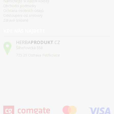
Namíchejte si vlastní koktejl
Obchodní podmínky
Ochrana osobních údajů
Odstoupení od smlouvy
Zdravá snídaně
KDE NÁS NAJDETE
HERBA
PRODUKT
.CZ
Šilheřovická 558
725 29 Ostrava Petřkovice