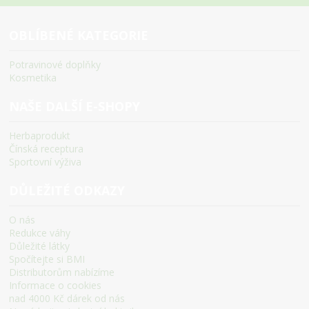
OBLÍBENÉ KATEGORIE
Potravinové doplňky
Kosmetika
NAŠE DALŠÍ E-SHOPY
Herbaprodukt
Čínská receptura
Sportovní výživa
DŮLEŽITÉ ODKAZY
O nás
Redukce váhy
Důležité látky
Spočítejte si BMI
Distributorům nabízíme
Informace o cookies
nad 4000 Kč dárek od nás