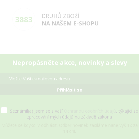
DRUHŮ ZBOŽÍ
3883
NA NAŠEM E-SHOPU
Nepropásněte akce, novinky a slevy
Přihlásit se
Seznámil(a) jsem se s vaší
Ochranou osobních údajů
, týkající se
zpracování mých údajů na základě zákona
Můžete se kdykoliv odhlásit. Odběr novinek zasíláme nanejvýš 1x za
14 dní.