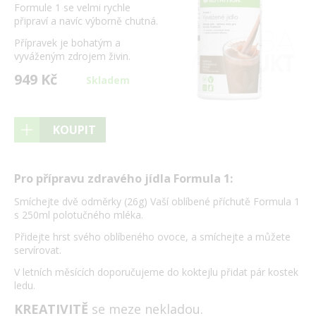
Formule 1 se velmi rychle
připraví a navíc výborně chutná.
Přípravek je bohatým a
vyváženým zdrojem živin.
949 Kč
Skladem
KOUPIT
Pro přípravu zdravého jídla Formula 1:
Smíchejte dvě odměrky (26g) Vaší oblíbené příchutě Formula 1
s 250ml polotučného mléka.
Přidejte hrst svého oblíbeného ovoce, a smíchejte a můžete
servírovat.
V letních měsících doporučujeme do koktejlu přidat pár kostek
ledu.
KREATIVITĚ
se meze nekladou.