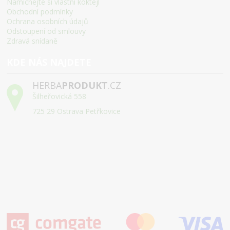
Namíchejte si vlastní koktejl
Obchodní podmínky
Ochrana osobních údajů
Odstoupení od smlouvy
Zdravá snídaně
KDE NÁS NAJDETE
HERBA
PRODUKT
.CZ
Šilheřovická 558
725 29 Ostrava Petřkovice