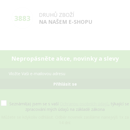
DRUHŮ ZBOŽÍ
3883
NA NAŠEM E-SHOPU
Nepropásněte akce, novinky a slevy
Přihlásit se
Seznámil(a) jsem se s vaší
Ochranou osobních údajů
, týkající se
zpracování mých údajů na základě zákona
Můžete se kdykoliv odhlásit. Odběr novinek zasíláme nanejvýš 1x za
14 dní.