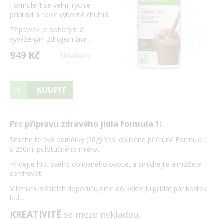
Formule 1 se velmi rychle
připraví a navíc výborně chutná.
Přípravek je bohatým a
vyváženým zdrojem živin.
949 Kč
Skladem
KOUPIT
Pro přípravu zdravého jídla Formula 1:
Smíchejte dvě odměrky (26g) Vaší oblíbené příchutě Formula 1
s 250ml polotučného mléka.
Přidejte hrst svého oblíbeného ovoce, a smíchejte a můžete
servírovat.
V letních měsících doporučujeme do koktejlu přidat pár kostek
ledu.
KREATIVITĚ
se meze nekladou.