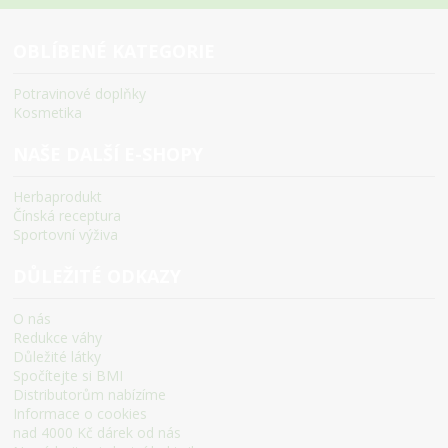
OBLÍBENÉ KATEGORIE
Potravinové doplňky
Kosmetika
NAŠE DALŠÍ E-SHOPY
Herbaprodukt
Čínská receptura
Sportovní výživa
DŮLEŽITÉ ODKAZY
O nás
Redukce váhy
Důležité látky
Spočítejte si BMI
Distributorům nabízíme
Informace o cookies
nad 4000 Kč dárek od nás