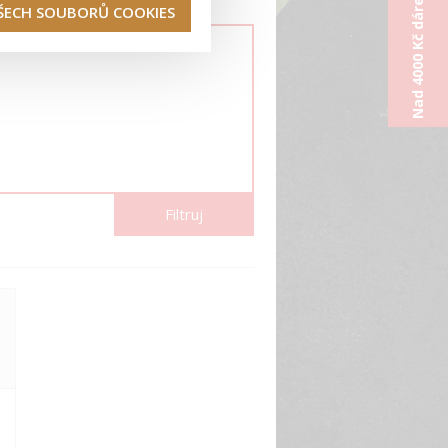
Nad 4000 Kč dárek od nás
VŠECH SOUBORŮ COOKIES
Nutrend
Filtruj