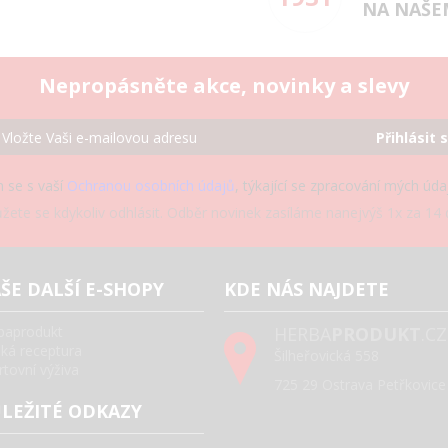
NA NAŠE
Nepropásněte akce, novinky a slevy
Přihlásit 
 se s vaší
Ochranou osobních údajů
, týkající se zpracování mých úd
žete se kdykoliv odhlásit. Odběr novinek zasíláme nanejvýš 1x za 14 d
ŠE DALŠÍ E-SHOPY
KDE NÁS NAJDETE
baprodukt
HERBA
PRODUKT
.CZ
ská receptura
Šilheřovická 558
rtovní výživa
725 29 Ostrava Petřkovice
LEŽITÉ ODKAZY