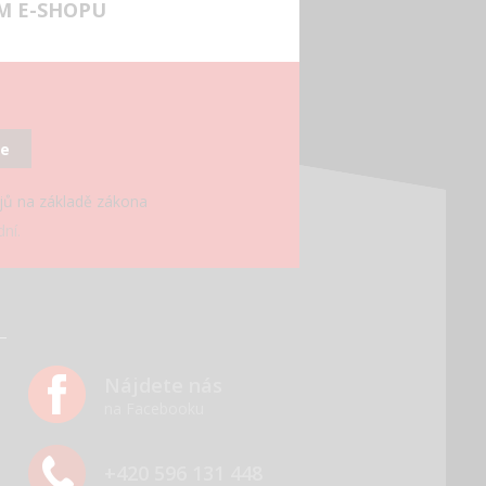
M E-SHOPU
se
ajů na základě zákona
ní.
Nájdete nás
na Facebooku
+420 596 131 448