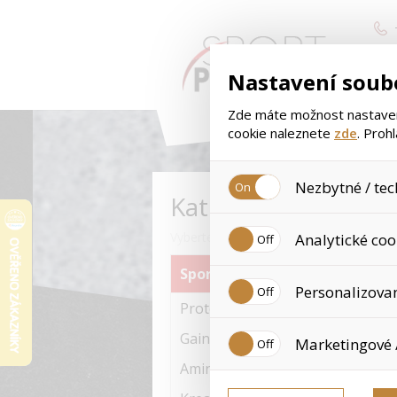
Nastavení soub
Zde máte možnost nastavení
cookie naleznete
zde
. Proh
Nezbytné / tec
Kategorie
< 
Jedná se o technické soubory
Vyberte si kategorii zboží
Analytické coo
Používají se mimo jiné k uklá
tyto cookies není zapotřebí V
Sportovní výživa
Analytické cookies shromažďu
Personalizova
již nejedná o osobní údaje, 
Proteiny
navštívené odkazy, prohlížen
Personalizované cookies jso
Gainery
Marketingové 
zkušenosti. Díky nim můžem
doporučením produktů či jin
Aminokyseliny
Tyto cookies nám umožňují l