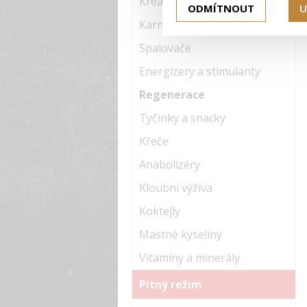
Kreatiny
ODMÍTNOUT
U
Karnitiny
Spalovače
Energizery a stimulanty
Regenerace
Tyčinky a snacky
Křeče
Anabolizéry
Kloubní výživa
Koktejly
Mastné kyseliny
Vitamíny a minerály
Pitný režim