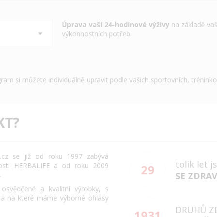
Úprava vaší 24-hodinové výživy
na základě vaš
výkonnostních potřeb.
gram si můžete individuálně upravit podle vašich sportovních, trénink
KT?
cz se již od roku 1997 zabývá
tolik let 
osti HERBALIFE a od roku 2009
29
.
SE ZDRA
svědčené a kvalitní výrobky, s
 a na které máme výborné ohlasy
DRUHŮ Z
1931