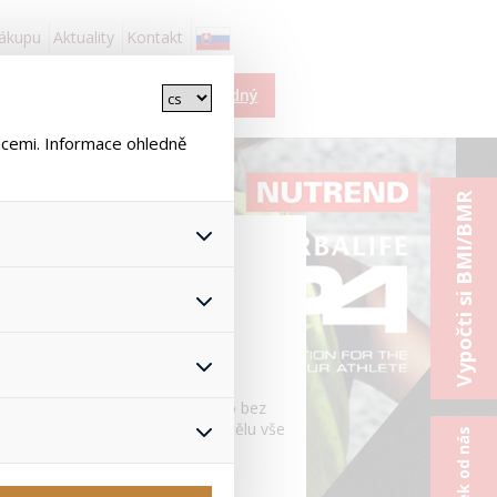
nákupu
Aktuality
Kontakt
Košík je prázdný
ncemi. Informace ohledně
Vypočti si BMI/BMR
 všech jejich funkcí.
hlasu s uživáním cookies. Pro
onymizuje. Po anonymizaci se
Proto nedokážeme zjistit
le, často i několikrát denně a to bez
ž zajišťuje lepší nákupní
aminů a minerálů zajistí vašemu tělu vše
yhnout se nevhodným
blíž vysněným cílům a výkonům!