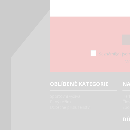
Seznámil(a) jsem
Mů
OBLÍBENÉ KATEGORIE
NA
Sportovní výživa
Her
Pitný režim
Čín
Užitečné příslušenství
Spo
DŮ