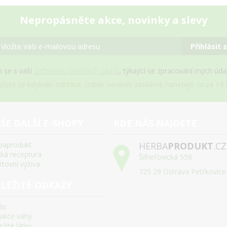
Nepropásněte akce, novinky a slevy
Přihlásit 
 se s vaší
Ochranou osobních údajů
, týkající se zpracování mých úd
žete se kdykoliv odhlásit. Odběr novinek zasíláme nanejvýš 1x za 14 d
ŠE DALŠÍ E-SHOPY
KDE NÁS NAJDETE
baprodukt
HERBA
PRODUKT
.CZ
ská receptura
Šilheřovická 558
rtovní výživa
725 29 Ostrava Petřkovice
LEŽITÉ ODKAZY
ás
ukce váhy
žité látky