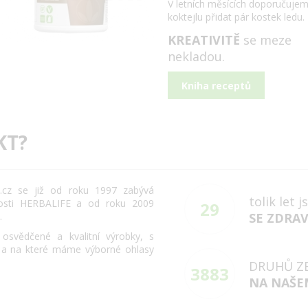
V letních měsících doporučuje
koktejlu přidat pár kostek ledu.
KREATIVITĚ
se meze
nekladou.
Kniha receptů
KT?
cz se již od roku 1997 zabývá
tolik let 
osti HERBALIFE a od roku 2009
29
.
SE ZDRA
svědčené a kvalitní výrobky, s
 a na které máme výborné ohlasy
DRUHŮ Z
3883
NA NAŠE