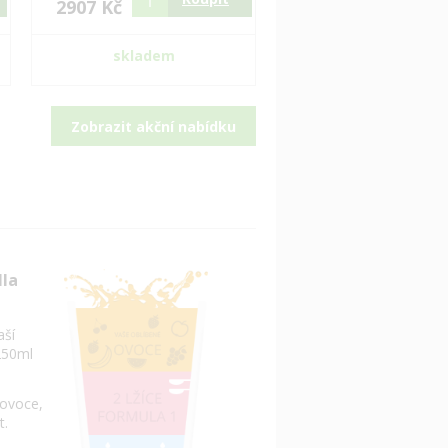
2907 Kč
skladem
Zobrazit akční nabídku
dla
aší
250ml
 ovoce,
t.