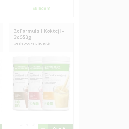
Skladem
3x Formula 1 Koktejl -
3x 550g
bezlepkové příchutě
4020 Kč
Koupit