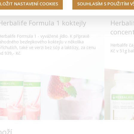
LOŽIT NASTAVENÍ COOKIES
SOUHLASÍM S POUŽITÍM 
Herbalife Formula 1 koktejly
Herbali
concent
Herbalife Formula 1 - vyvážené jídlo. K přípravě
lahodného bezlepkového koktejlu v několika
Herbalife čaj
příchutích, také ve verzi bez sóji a laktózy, za cenu
Kč v 51g bal
od 939,- Kč.
boží