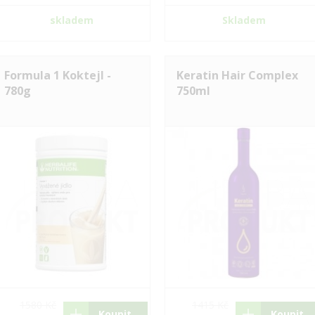
skladem
Skladem
Formula 1 Koktejl -
Keratin Hair Complex
780g
750ml
1580 Kč
1415 Kč
Koupit
Koupit