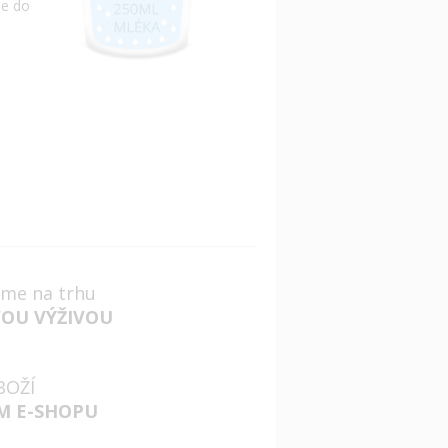
me do
jsme na trhu
VOU VÝŽIVOU
BOŽÍ
M E-SHOPU