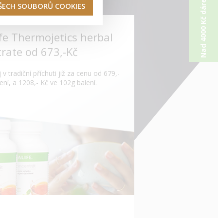
Nad 4000 Kč dárek od nás
VŠECH SOUBORŮ COOKIES
fe Thermojetics herbal
rate od 673,-Kč
 v tradiční příchuti již za cenu od 679,-
ení, a 1208,- Kč ve 102g balení.