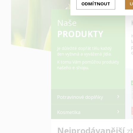
ODMÍTNOUT
U
Naše
PRODUKTY
Je důležité dopřát tělu každý
den vyživná a vyvážená jídla.
K tomu Vám pomůžou produkty
našeho e-shopu.
Potravinové doplňky
Kosmetika
Nejprodávanější
z