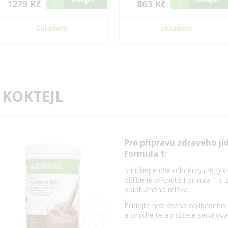
1279 Kč
863 Kč
Skladem
skladem
 KOKTEJL
Pro přípravu zdravého jí
Formula 1:
Smíchejte dvě odměrky (26g) V
oblíbené příchutě Formula 1 s 
polotučného mléka.
Přidejte hrst svého oblíbeného
a smíchejte a můžete servírova