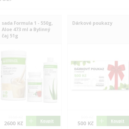
sada Formula 1 - 550g,
Dárkové poukazy
Aloe 473 ml a Bylinný
čaj 51g
3550 Kč
500 Kč
Koupit
Koupit
2600 Kč
500 Kč