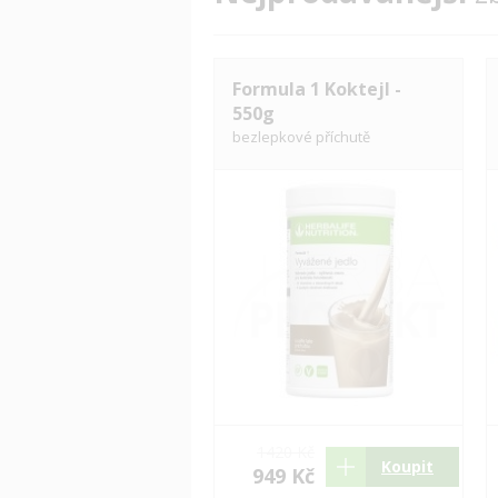
Formula 1 Koktejl -
550g
bezlepkové příchutě
1420 Kč
Koupit
949 Kč