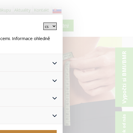
nákupu
Aktuality
Kontakt
Košík je prázdný
ncemi. Informace ohledně
Vypočti si BMI/BMR
 všech jejich funkcí.
hlasu s uživáním cookies. Pro
onymizuje. Po anonymizaci se
Proto nedokážeme zjistit
ž zajišťuje lepší nákupní
yhnout se nevhodným