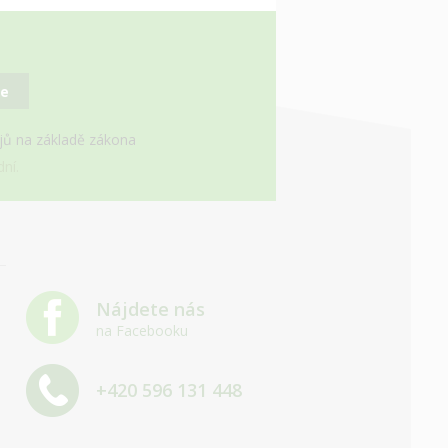
se
ajů na základě zákona
ní.
Nájdete nás
na Facebooku
+420 596 131 448