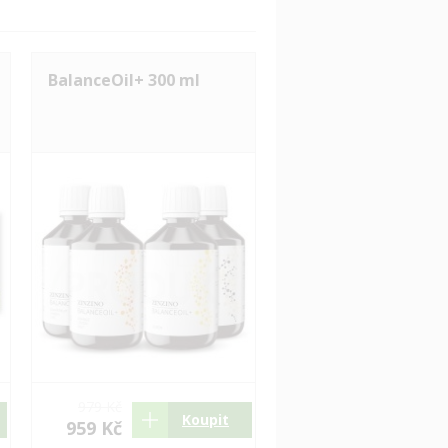
BalanceOil+ 300 ml
979 Kč
Koupit
959 Kč