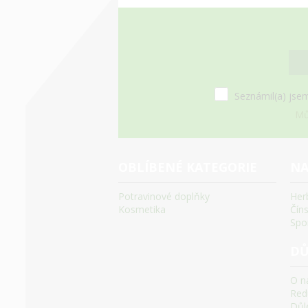
Seznámil(a) jsem
Mů
OBLÍBENÉ KATEGORIE
NA
Potravinové doplňky
Her
Kosmetika
Čín
Spo
DŮ
O n
Red
Důle