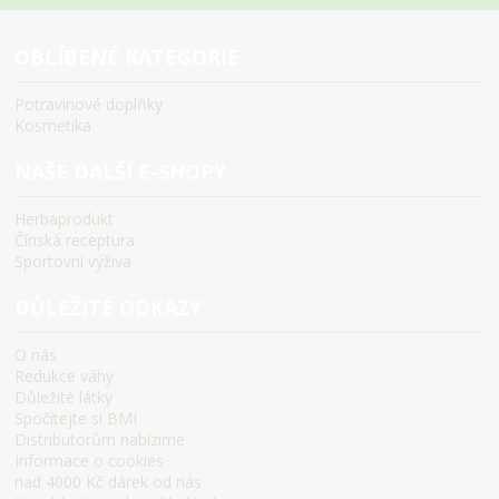
OBLÍBENÉ KATEGORIE
Potravinové doplňky
Kosmetika
NAŠE DALŠÍ E-SHOPY
Herbaprodukt
Čínská receptura
Sportovní výživa
DŮLEŽITÉ ODKAZY
O nás
Redukce váhy
Důležité látky
Spočítejte si BMI
Distributorům nabízíme
Informace o cookies
nad 4000 Kč dárek od nás