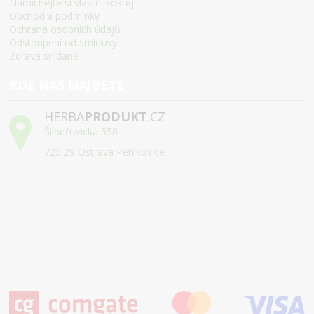
Namíchejte si vlastní koktejl
Obchodní podmínky
Ochrana osobních údajů
Odstoupení od smlouvy
Zdravá snídaně
KDE NÁS NAJDETE
HERBA
PRODUKT
.CZ
Šilheřovická 558
725 29 Ostrava Petřkovice