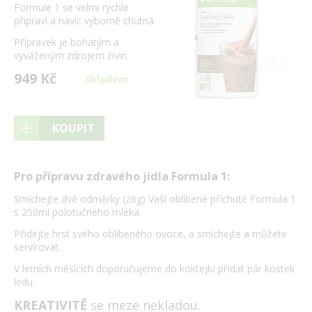
Formule 1 se velmi rychle
připraví a navíc výborně chutná.
Přípravek je bohatým a
vyváženým zdrojem živin.
949 Kč
Skladem
KOUPIT
Pro přípravu zdravého jídla Formula 1:
Smíchejte dvě odměrky (26g) Vaší oblíbené příchutě Formula 1
s 250ml polotučného mléka.
Přidejte hrst svého oblíbeného ovoce, a smíchejte a můžete
servírovat.
V letních měsících doporučujeme do koktejlu přidat pár kostek
ledu.
KREATIVITĚ
se meze nekladou.