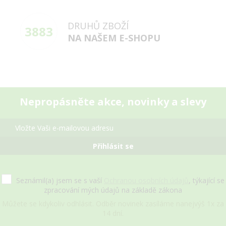
DRUHŮ ZBOŽÍ
3883
NA NAŠEM E-SHOPU
Nepropásněte akce, novinky a slevy
Přihlásit se
Seznámil(a) jsem se s vaší
Ochranou osobních údajů
, týkající se
zpracování mých údajů na základě zákona
Můžete se kdykoliv odhlásit. Odběr novinek zasíláme nanejvýš 1x za
14 dní.