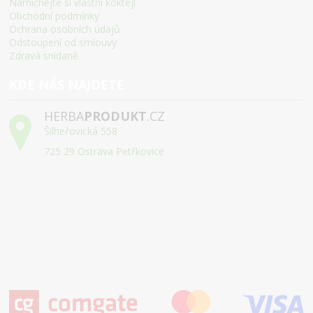
Namíchejte si vlastní koktejl
Obchodní podmínky
Ochrana osobních údajů
Odstoupení od smlouvy
Zdravá snídaně
KDE NÁS NAJDETE
HERBA
PRODUKT
.CZ
Šilheřovická 558
725 29 Ostrava Petřkovice