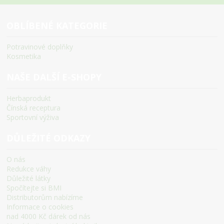
OBLÍBENÉ KATEGORIE
Potravinové doplňky
Kosmetika
NAŠE DALŠÍ E-SHOPY
Herbaprodukt
Čínská receptura
Sportovní výživa
DŮLEŽITÉ ODKAZY
O nás
Redukce váhy
Důležité látky
Spočítejte si BMI
Distributorům nabízíme
Informace o cookies
nad 4000 Kč dárek od nás