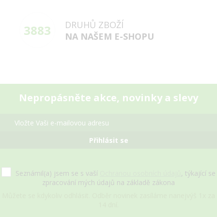
DRUHŮ ZBOŽÍ
3883
NA NAŠEM E-SHOPU
Nepropásněte akce, novinky a slevy
Přihlásit se
Seznámil(a) jsem se s vaší
Ochranou osobních údajů
, týkající se
zpracování mých údajů na základě zákona
Můžete se kdykoliv odhlásit. Odběr novinek zasíláme nanejvýš 1x za
14 dní.