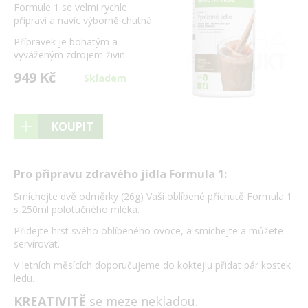
Formule 1 se velmi rychle
připraví a navíc výborně chutná.
Přípravek je bohatým a
vyváženým zdrojem živin.
949 Kč
Skladem
KOUPIT
Pro přípravu zdravého jídla Formula 1:
Smíchejte dvě odměrky (26g) Vaší oblíbené příchutě Formula 1
s 250ml polotučného mléka.
Přidejte hrst svého oblíbeného ovoce, a smíchejte a můžete
servírovat.
V letních měsících doporučujeme do koktejlu přidat pár kostek
ledu.
KREATIVITĚ
se meze nekladou.