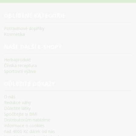
OBLÍBENÉ KATEGORIE
Potravinové doplňky
Kosmetika
NAŠE DALŠÍ E-SHOPY
Herbaprodukt
Čínská receptura
Sportovní výživa
DŮLEŽITÉ ODKAZY
O nás
Redukce váhy
Důležité látky
Spočítejte si BMI
Distributorům nabízíme
Informace o cookies
nad 4000 Kč dárek od nás