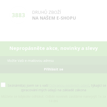
DRUHŮ ZBOŽÍ
3883
NA NAŠEM E-SHOPU
Nepropásněte akce, novinky a slevy
Přihlásit se
Seznámil(a) jsem se s vaší
Ochranou osobních údajů
, týkající se
zpracování mých údajů na základě zákona
Můžete se kdykoliv odhlásit. Odběr novinek zasíláme nanejvýš 1x za
14 dní.