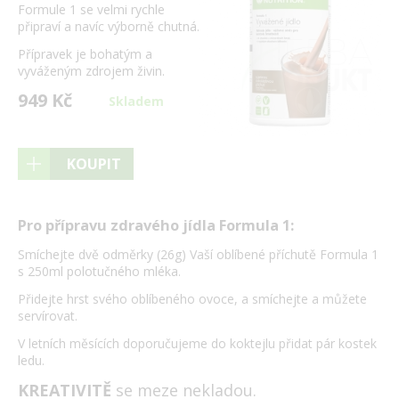
Formule 1 se velmi rychle
připraví a navíc výborně chutná.
Přípravek je bohatým a
vyváženým zdrojem živin.
949 Kč
Skladem
KOUPIT
Pro přípravu zdravého jídla Formula 1:
Smíchejte dvě odměrky (26g) Vaší oblíbené příchutě Formula 1
s 250ml polotučného mléka.
Přidejte hrst svého oblíbeného ovoce, a smíchejte a můžete
servírovat.
V letních měsících doporučujeme do koktejlu přidat pár kostek
ledu.
KREATIVITĚ
se meze nekladou.