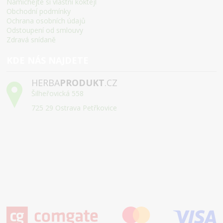
Namíchejte si vlastní koktejl
Obchodní podmínky
Ochrana osobních údajů
Odstoupení od smlouvy
Zdravá snídaně
KDE NÁS NAJDETE
HERBA
PRODUKT
.CZ
Šilheřovická 558
725 29 Ostrava Petřkovice