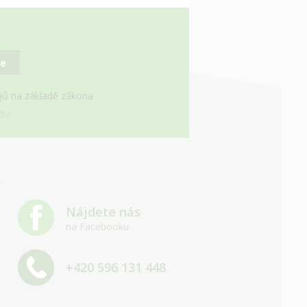
se
ajů na základě zákona
ní.
Nájdete nás
na Facebooku
+420 596 131 448