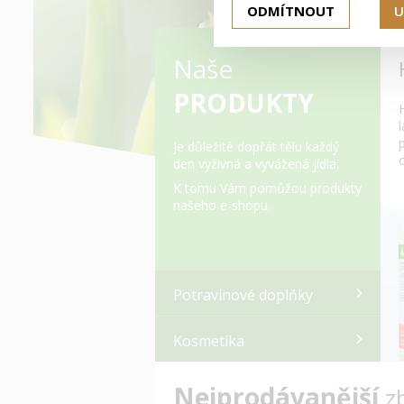
ODMÍTNOUT
U
Naše
PRODUKTY
Je důležité dopřát tělu každý
den vyživná a vyvážená jídla.
K tomu Vám pomůžou produkty
našeho e-shopu.
Potravinové doplňky
Kosmetika
Nejprodávanější
z