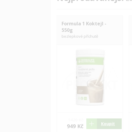
Formula 1 Koktejl -
550g
bezlepkové příchutě
1420 Kč
Koupit
949 Kč