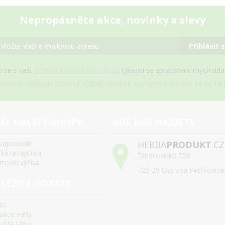
Nepropásněte akce, novinky a slevy
Přihlásit 
 se s vaší
Ochranou osobních údajů
, týkající se zpracování mých úd
žete se kdykoliv odhlásit. Odběr novinek zasíláme nanejvýš 1x za 14 d
ŠE DALŠÍ E-SHOPY
KDE NÁS NAJDETE
baprodukt
HERBA
PRODUKT
.CZ
ská receptura
Šilheřovická 558
rtovní výživa
725 29 Ostrava Petřkovice
LEŽITÉ ODKAZY
ás
ukce váhy
žité látky