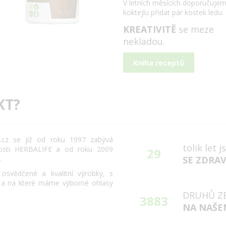
V letních měsících doporučuje
koktejlu přidat pár kostek ledu.
KREATIVITĚ
se meze
nekladou.
Kniha receptů
KT?
cz se již od roku 1997 zabývá
tolik let 
osti HERBALIFE a od roku 2009
29
.
SE ZDRA
svědčené a kvalitní výrobky, s
 a na které máme výborné ohlasy
DRUHŮ Z
3883
NA NAŠE