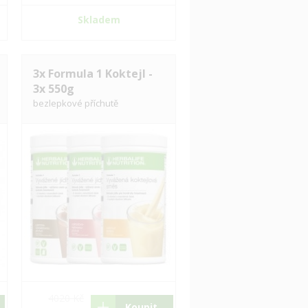
Skladem
3x Formula 1 Koktejl -
3x 550g
bezlepkové příchutě
4020 Kč
Koupit