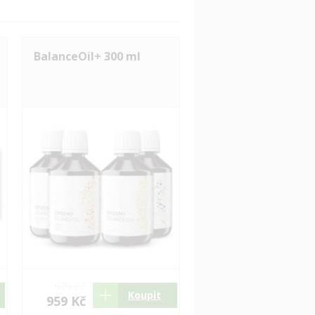
BalanceOil+ 300 ml
979 Kč
Koupit
959 Kč