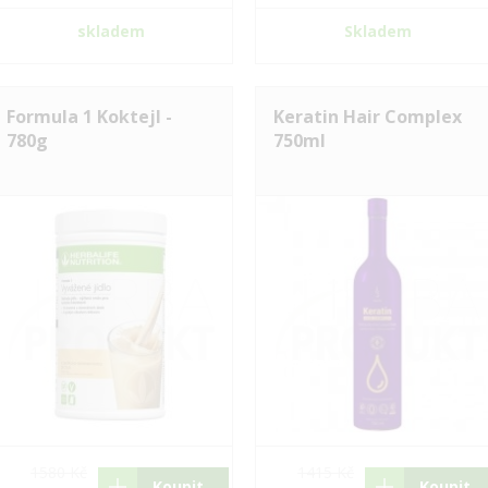
skladem
Skladem
Formula 1 Koktejl -
Keratin Hair Complex
780g
750ml
1580 Kč
1415 Kč
Koupit
Koupit