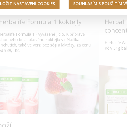
LOŽIT NASTAVENÍ COOKIES
SOUHLASÍM S POUŽITÍM 
Herbalife Formula 1 koktejly
Herbali
concent
Herbalife Formula 1 - vyvážené jídlo. K přípravě
lahodného bezlepkového koktejlu v několika
Herbalife čaj
příchutích, také ve verzi bez sóji a laktózy, za cenu
Kč v 51g bal
od 939,- Kč.
boží