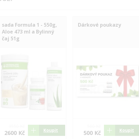
sada Formula 1 - 550g,
Dárkové poukazy
Aloe 473 ml a Bylinný
čaj 51g
3550 Kč
500 Kč
Koupit
Koupit
2600 Kč
500 Kč