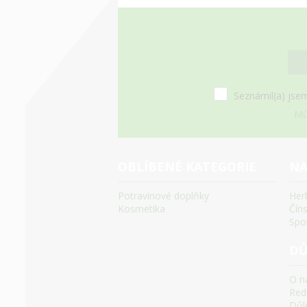
Seznámil(a) jsem
Mů
OBLÍBENÉ KATEGORIE
NA
Potravinové doplňky
Her
Kosmetika
Čín
Spo
DŮ
O n
Red
Důle