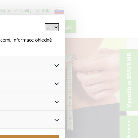
nákupu
Aktuality
Kontakt
Košík je prázdný
ncemi. Informace ohledně
Vypočti si BMI/BMR
 všech jejich funkcí.
hlasu s uživáním cookies. Pro
onymizuje. Po anonymizaci se
Proto nedokážeme zjistit
ž zajišťuje lepší nákupní
yhnout se nevhodným