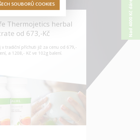
Nad 4000 Kč dárek od nás
VŠECH SOUBORŮ COOKIES
fe Thermojetics herbal
rate od 673,-Kč
 v tradiční příchuti již za cenu od 679,-
ení, a 1208,- Kč ve 102g balení.