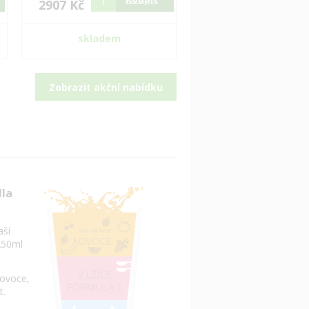
2907 Kč
skladem
Zobrazit akční nabídku
dla
aší
250ml
 ovoce,
t.