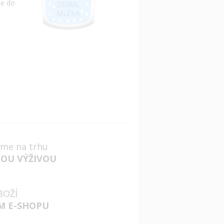
me do
jsme na trhu
VOU VÝŽIVOU
BOŽÍ
M E-SHOPU