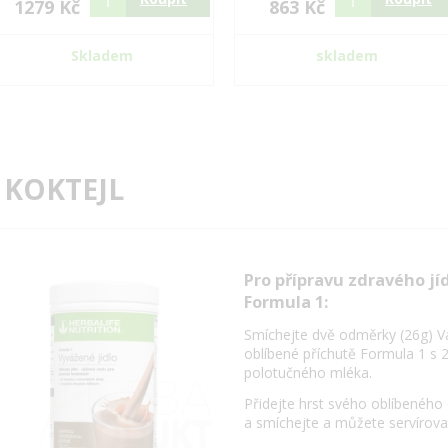
1279 Kč
863 Kč
Skladem
skladem
 KOKTEJL
Pro přípravu zdravého jí
Formula 1:
Smíchejte dvě odměrky (26g) V
oblíbené příchutě Formula 1 s 
polotučného mléka.
Přidejte hrst svého oblíbeného
a smíchejte a můžete servírova