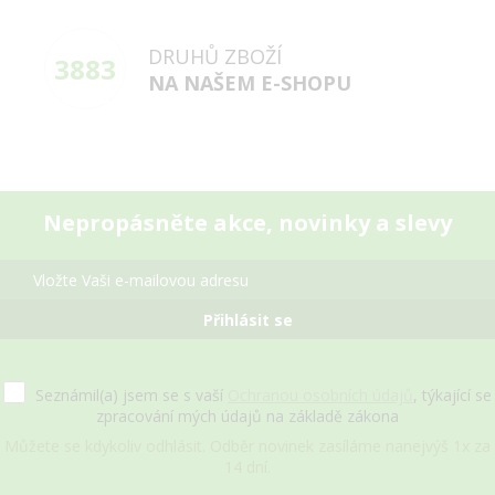
DRUHŮ ZBOŽÍ
3883
NA NAŠEM E-SHOPU
Nepropásněte akce, novinky a slevy
Přihlásit se
Seznámil(a) jsem se s vaší
Ochranou osobních údajů
, týkající se
zpracování mých údajů na základě zákona
Můžete se kdykoliv odhlásit. Odběr novinek zasíláme nanejvýš 1x za
14 dní.