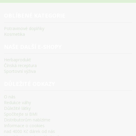
OBLÍBENÉ KATEGORIE
Potravinové doplňky
Kosmetika
NAŠE DALŠÍ E-SHOPY
Herbaprodukt
Čínská receptura
Sportovní výživa
DŮLEŽITÉ ODKAZY
O nás
Redukce váhy
Důležité látky
Spočítejte si BMI
Distributorům nabízíme
Informace o cookies
nad 4000 Kč dárek od nás