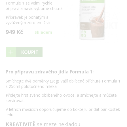
Formule 1 se velmi rychle
připraví a navíc výborně chutná.
Přípravek je bohatým a
vyváženým zdrojem živin.
949 Kč
Skladem
KOUPIT
Pro přípravu zdravého jídla Formula 1:
Smíchejte dvě odměrky (26g) Vaší oblíbené příchutě Formula 1
s 250ml polotučného mléka.
Přidejte hrst svého oblíbeného ovoce, a smíchejte a můžete
servírovat.
V letních měsících doporučujeme do koktejlu přidat pár kostek
ledu.
KREATIVITĚ
se meze nekladou.