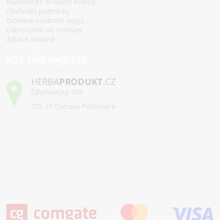
Namíchejte si vlastní koktejl
Obchodní podmínky
Ochrana osobních údajů
Odstoupení od smlouvy
Zdravá snídaně
KDE NÁS NAJDETE
HERBA
PRODUKT
.CZ
Šilheřovická 558
725 29 Ostrava Petřkovice