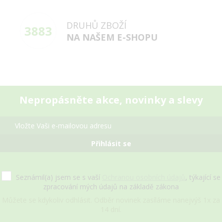
DRUHŮ ZBOŽÍ
3883
NA NAŠEM E-SHOPU
Nepropásněte akce, novinky a slevy
Přihlásit se
Seznámil(a) jsem se s vaší
Ochranou osobních údajů
, týkající se
zpracování mých údajů na základě zákona
Můžete se kdykoliv odhlásit. Odběr novinek zasíláme nanejvýš 1x za
14 dní.