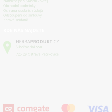
Namíchejte si vlastní koktejl
Obchodní podmínky
Ochrana osobních údajů
Odstoupení od smlouvy
Zdravá snídaně
KDE NÁS NAJDETE
HERBA
PRODUKT
.CZ
Šilheřovická 558
725 29 Ostrava Petřkovice