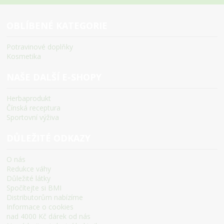
OBLÍBENÉ KATEGORIE
Potravinové doplňky
Kosmetika
NAŠE DALŠÍ E-SHOPY
Herbaprodukt
Čínská receptura
Sportovní výživa
DŮLEŽITÉ ODKAZY
O nás
Redukce váhy
Důležité látky
Spočítejte si BMI
Distributorům nabízíme
Informace o cookies
nad 4000 Kč dárek od nás