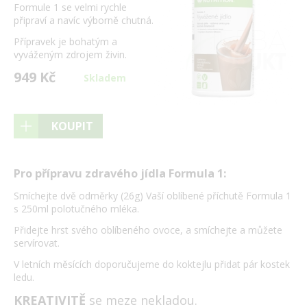
Formule 1 se velmi rychle
připraví a navíc výborně chutná.
Přípravek je bohatým a
vyváženým zdrojem živin.
949 Kč
Skladem
KOUPIT
Pro přípravu zdravého jídla Formula 1:
Smíchejte dvě odměrky (26g) Vaší oblíbené příchutě Formula 1
s 250ml polotučného mléka.
Přidejte hrst svého oblíbeného ovoce, a smíchejte a můžete
servírovat.
V letních měsících doporučujeme do koktejlu přidat pár kostek
ledu.
KREATIVITĚ
se meze nekladou.