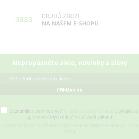
DRUHŮ ZBOŽÍ
3883
NA NAŠEM E-SHOPU
Nepropásněte akce, novinky a slevy
Přihlásit se
Seznámil(a) jsem se s vaší
Ochranou osobních údajů
, týkající se
zpracování mých údajů na základě zákona
Můžete se kdykoliv odhlásit. Odběr novinek zasíláme nanejvýš 1x za
14 dní.