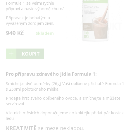
Formule 1 se velmi rychle
připraví a navíc výborně chutná.
Přípravek je bohatým a
vyváženým zdrojem živin.
949 Kč
Skladem
KOUPIT
Pro přípravu zdravého jídla Formula 1:
Smíchejte dvě odměrky (26g) Vaší oblíbené příchutě Formula 1
s 250ml polotučného mléka.
Přidejte hrst svého oblíbeného ovoce, a smíchejte a můžete
servírovat.
V letních měsících doporučujeme do koktejlu přidat pár kostek
ledu.
KREATIVITĚ
se meze nekladou.