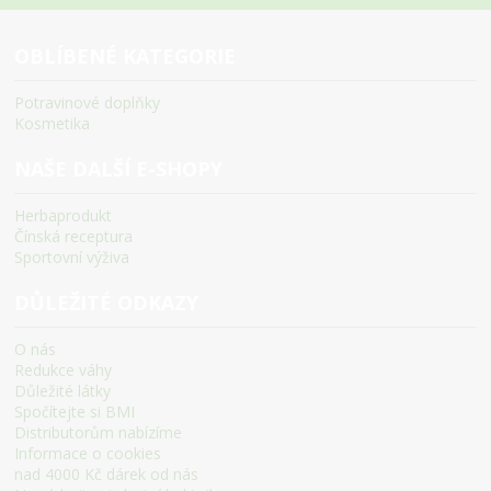
OBLÍBENÉ KATEGORIE
Potravinové doplňky
Kosmetika
NAŠE DALŠÍ E-SHOPY
Herbaprodukt
Čínská receptura
Sportovní výživa
DŮLEŽITÉ ODKAZY
O nás
Redukce váhy
Důležité látky
Spočítejte si BMI
Distributorům nabízíme
Informace o cookies
nad 4000 Kč dárek od nás