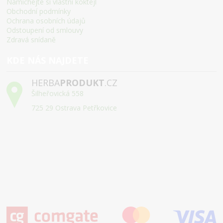
Namíchejte si vlastní koktejl
Obchodní podmínky
Ochrana osobních údajů
Odstoupení od smlouvy
Zdravá snídaně
KDE NÁS NAJDETE
HERBA
PRODUKT
.CZ
Šilheřovická 558
725 29 Ostrava Petřkovice