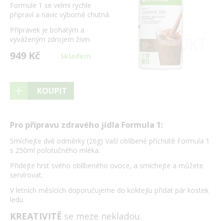
Formule 1 se velmi rychle
připraví a navíc výborně chutná.
Přípravek je bohatým a
vyváženým zdrojem živin.
949 Kč
Skladem
KOUPIT
Pro přípravu zdravého jídla Formula 1:
Smíchejte dvě odměrky (26g) Vaší oblíbené příchutě Formula 1
s 250ml polotučného mléka.
Přidejte hrst svého oblíbeného ovoce, a smíchejte a můžete
servírovat.
V letních měsících doporučujeme do koktejlu přidat pár kostek
ledu.
KREATIVITĚ
se meze nekladou.