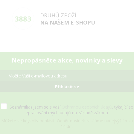
DRUHŮ ZBOŽÍ
3883
NA NAŠEM E-SHOPU
Nepropásněte akce, novinky a slevy
Přihlásit se
Seznámil(a) jsem se s vaší
Ochranou osobních údajů
, týkající se
zpracování mých údajů na základě zákona
Můžete se kdykoliv odhlásit. Odběr novinek zasíláme nanejvýš 1x za
14 dní.