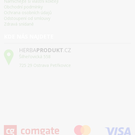
Namíchejte si vlastní koktejl
Obchodní podmínky
Ochrana osobních údajů
Odstoupení od smlouvy
Zdravá snídaně
KDE NÁS NAJDETE
HERBA
PRODUKT
.CZ
Šilheřovická 558
725 29 Ostrava Petřkovice