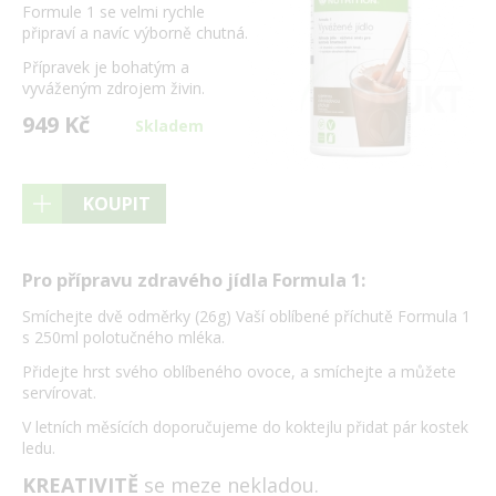
Formule 1 se velmi rychle
připraví a navíc výborně chutná.
Přípravek je bohatým a
vyváženým zdrojem živin.
949 Kč
Skladem
KOUPIT
Pro přípravu zdravého jídla Formula 1:
Smíchejte dvě odměrky (26g) Vaší oblíbené příchutě Formula 1
s 250ml polotučného mléka.
Přidejte hrst svého oblíbeného ovoce, a smíchejte a můžete
servírovat.
V letních měsících doporučujeme do koktejlu přidat pár kostek
ledu.
KREATIVITĚ
se meze nekladou.