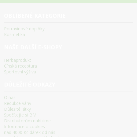
OBLÍBENÉ KATEGORIE
Potravinové doplňky
Kosmetika
NAŠE DALŠÍ E-SHOPY
Herbaprodukt
Čínská receptura
Sportovní výživa
DŮLEŽITÉ ODKAZY
O nás
Redukce váhy
Důležité látky
Spočítejte si BMI
Distributorům nabízíme
Informace o cookies
nad 4000 Kč dárek od nás