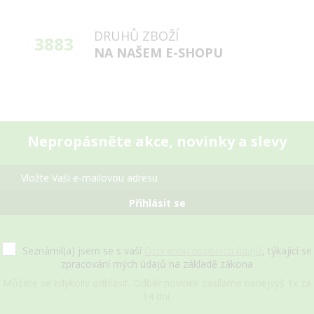
DRUHŮ ZBOŽÍ
3883
NA NAŠEM E-SHOPU
Nepropásněte akce, novinky a slevy
Přihlásit se
Seznámil(a) jsem se s vaší
Ochranou osobních údajů
, týkající se
zpracování mých údajů na základě zákona
Můžete se kdykoliv odhlásit. Odběr novinek zasíláme nanejvýš 1x za
14 dní.