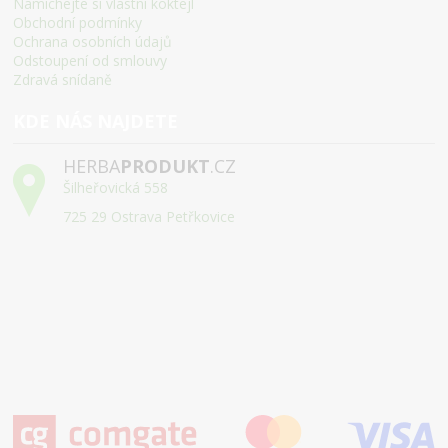
Namíchejte si vlastní koktejl
Obchodní podmínky
Ochrana osobních údajů
Odstoupení od smlouvy
Zdravá snídaně
KDE NÁS NAJDETE
HERBA
PRODUKT
.CZ
Šilheřovická 558
725 29 Ostrava Petřkovice