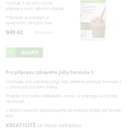
Formule 1 se velmi rychle
připraví a navíc výborně chutná.
Přípravek je bohatým a
vyváženým zdrojem živin.
949 Kč
Skladem
KOUPIT
Pro přípravu zdravého jídla Formula 1:
Smíchejte dvě odměrky (26g) Vaší oblíbené příchutě Formula 1
s 250ml polotučného mléka.
Přidejte hrst svého oblíbeného ovoce, a smíchejte a můžete
servírovat.
V letních měsících doporučujeme do koktejlu přidat pár kostek
ledu.
KREATIVITĚ
se meze nekladou.