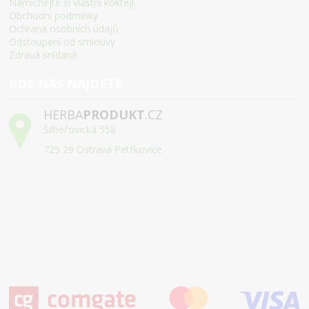
Namíchejte si vlastní koktejl
Obchodní podmínky
Ochrana osobních údajů
Odstoupení od smlouvy
Zdravá snídaně
KDE NÁS NAJDETE
HERBA
PRODUKT
.CZ
Šilheřovická 558
725 29 Ostrava Petřkovice