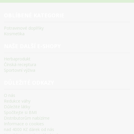
OBLÍBENÉ KATEGORIE
Potravinové doplňky
Kosmetika
NAŠE DALŠÍ E-SHOPY
Herbaprodukt
Čínská receptura
Sportovní výživa
DŮLEŽITÉ ODKAZY
O nás
Redukce váhy
Důležité látky
Spočítejte si BMI
Distributorům nabízíme
Informace o cookies
nad 4000 Kč dárek od nás