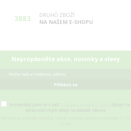
DRUHŮ ZBOŽÍ
3883
NA NAŠEM E-SHOPU
Nepropásněte akce, novinky a slevy
Přihlásit se
Seznámil(a) jsem se s vaší
Ochranou osobních údajů
, týkající se
zpracování mých údajů na základě zákona
Můžete se kdykoliv odhlásit. Odběr novinek zasíláme nanejvýš 1x za
14 dní.