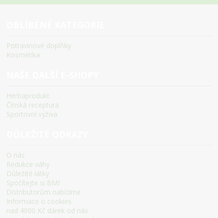
OBLÍBENÉ KATEGORIE
Potravinové doplňky
Kosmetika
NAŠE DALŠÍ E-SHOPY
Herbaprodukt
Čínská receptura
Sportovní výživa
DŮLEŽITÉ ODKAZY
O nás
Redukce váhy
Důležité látky
Spočítejte si BMI
Distributorům nabízíme
Informace o cookies
nad 4000 Kč dárek od nás