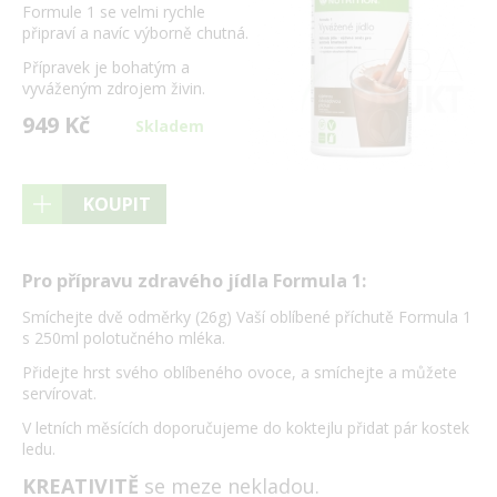
Formule 1 se velmi rychle
připraví a navíc výborně chutná.
Přípravek je bohatým a
vyváženým zdrojem živin.
949 Kč
Skladem
KOUPIT
Pro přípravu zdravého jídla Formula 1:
Smíchejte dvě odměrky (26g) Vaší oblíbené příchutě Formula 1
s 250ml polotučného mléka.
Přidejte hrst svého oblíbeného ovoce, a smíchejte a můžete
servírovat.
V letních měsících doporučujeme do koktejlu přidat pár kostek
ledu.
KREATIVITĚ
se meze nekladou.