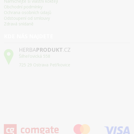
Namíchejte si vlastní koktejl
Obchodní podmínky
Ochrana osobních údajů
Odstoupení od smlouvy
Zdravá snídaně
KDE NÁS NAJDETE
HERBA
PRODUKT
.CZ
Šilheřovická 558
725 29 Ostrava Petřkovice