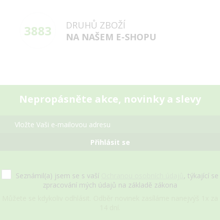
DRUHŮ ZBOŽÍ
3883
NA NAŠEM E-SHOPU
Nepropásněte akce, novinky a slevy
Přihlásit se
Seznámil(a) jsem se s vaší
Ochranou osobních údajů
, týkající se
zpracování mých údajů na základě zákona
Můžete se kdykoliv odhlásit. Odběr novinek zasíláme nanejvýš 1x za
14 dní.