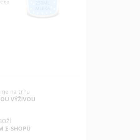
me do
jsme na trhu
VOU VÝŽIVOU
BOŽÍ
M E-SHOPU