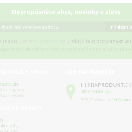
Nepropásněte akce, novinky a slevy
Přihlásit 
 se s vaší
Ochranou osobních údajů
, týkající se zpracování mých úd
žete se kdykoliv odhlásit. Odběr novinek zasíláme nanejvýš 1x za 14 d
ŠE DALŠÍ E-SHOPY
KDE NÁS NAJDETE
baprodukt
HERBA
PRODUKT
.CZ
ská receptura
Šilheřovická 558
rtovní výživa
725 29 Ostrava Petřkovice
LEŽITÉ ODKAZY
ás
ukce váhy
žité látky