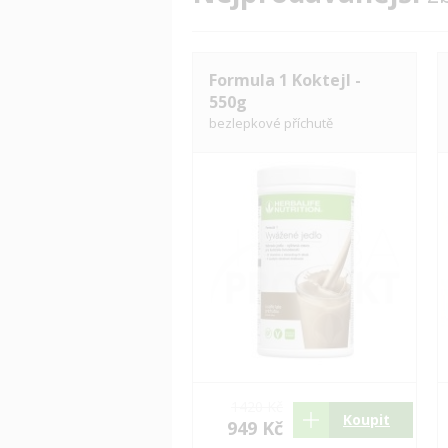
Formula 1 Koktejl -
550g
bezlepkové příchutě
1420 Kč
Koupit
949 Kč