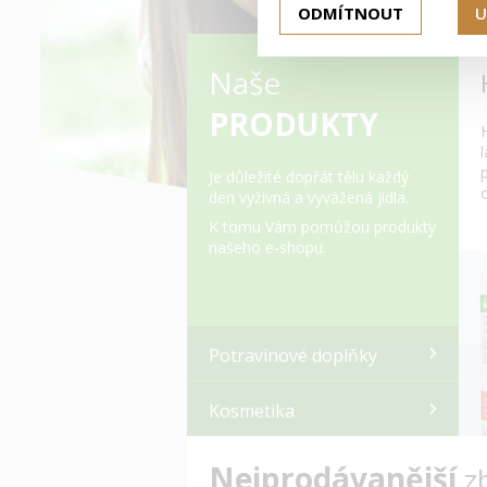
ODMÍTNOUT
U
Naše
PRODUKTY
Je důležité dopřát tělu každý
den vyživná a vyvážená jídla.
K tomu Vám pomůžou produkty
našeho e-shopu.
Potravinové doplňky
Kosmetika
Nejprodávanější
z