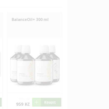
BalanceOil+ 300 ml
979 Kč
Koupit
959 Kč