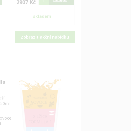
2907 Kč
skladem
Zobrazit akční nabídku
dla
aší
250ml
 ovoce,
t.