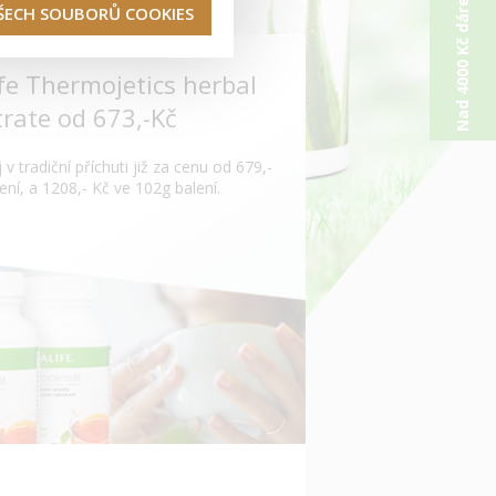
Nad 4000 Kč dárek od nás
VŠECH SOUBORŮ COOKIES
fe Thermojetics herbal
rate od 673,-Kč
 v tradiční příchuti již za cenu od 679,-
ení, a 1208,- Kč ve 102g balení.