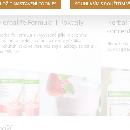
LOŽIT NASTAVENÍ COOKIES
SOUHLASÍM S POUŽITÍM 
Herbalife Formula 1 koktejly
Herbali
concent
Herbalife Formula 1 - vyvážené jídlo. K přípravě
lahodného bezlepkového koktejlu v několika
Herbalife čaj
příchutích, také ve verzi bez sóji a laktózy, za cenu
Kč v 51g bal
od 939,- Kč.
boží