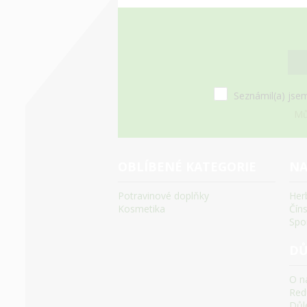
Seznámil(a) jsem
Mů
OBLÍBENÉ KATEGORIE
NA
Potravinové doplňky
Her
Kosmetika
Čín
Spo
DŮ
O n
Red
Důle