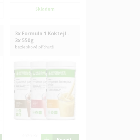
Skladem
3x Formula 1 Koktejl -
3x 550g
bezlepkové příchutě
4020 Kč
Koupit