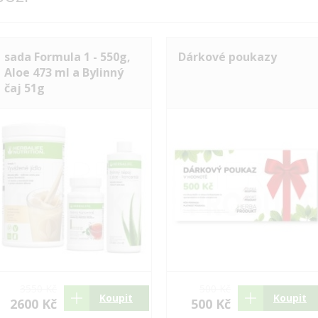
sada Formula 1 - 550g,
Dárkové poukazy
Aloe 473 ml a Bylinný
čaj 51g
3550 Kč
500 Kč
Koupit
Koupit
2600 Kč
500 Kč