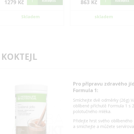
1279 Kč
863 Kč
Skladem
skladem
 KOKTEJL
Pro přípravu zdravého jí
Formula 1:
Smíchejte dvě odměrky (26g) V
oblíbené příchutě Formula 1 s 
polotučného mléka.
Přidejte hrst svého oblíbeného
a smíchejte a můžete servírova