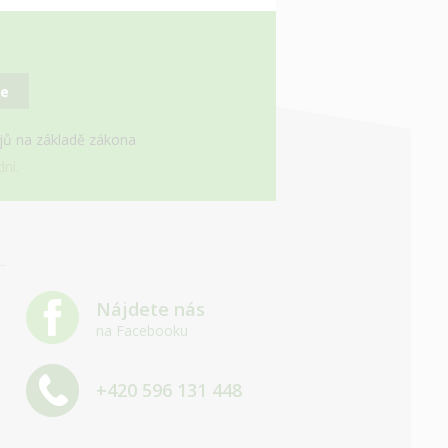
se
ajů na základě zákona
ní.
Nájdete nás
na Facebooku
+420 596 131 448