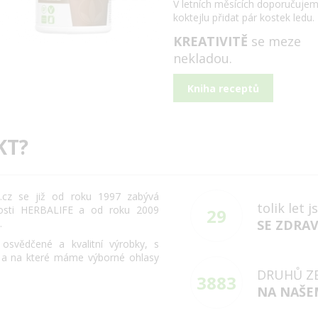
V letních měsících doporučuje
koktejlu přidat pár kostek ledu.
KREATIVITĚ
se meze
nekladou.
Kniha receptů
KT?
cz se již od roku 1997 zabývá
tolik let 
osti HERBALIFE a od roku 2009
29
.
SE ZDRA
svědčené a kvalitní výrobky, s
 a na které máme výborné ohlasy
DRUHŮ Z
3883
NA NAŠE