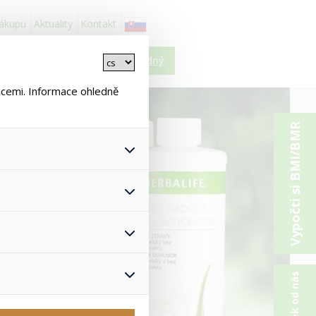
nákupu
Aktuality
Kontakt
Košík je prázdný
ncemi. Informace ohledně
Vypočti si BMI/BMR
 všech jejich funkcí.
hlasu s uživáním cookies. Pro
onymizuje. Po anonymizaci se
Proto nedokážeme zjistit
ž zajišťuje lepší nákupní
yhnout se nevhodným