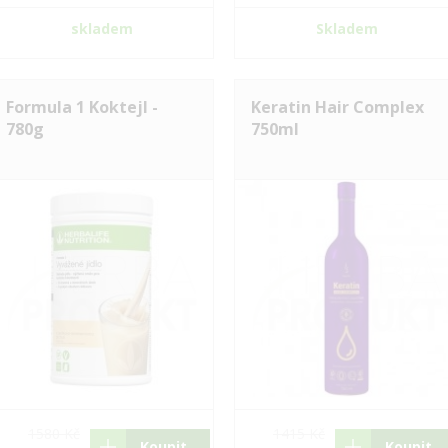
skladem
Skladem
Formula 1 Koktejl -
Keratin Hair Complex
780g
750ml
1580 Kč
1415 Kč
Koupit
Koupit