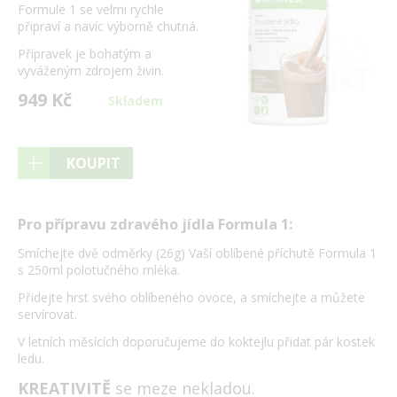
Formule 1 se velmi rychle
připraví a navíc výborně chutná.
Přípravek je bohatým a
vyváženým zdrojem živin.
949 Kč
Skladem
KOUPIT
Pro přípravu zdravého jídla Formula 1:
Smíchejte dvě odměrky (26g) Vaší oblíbené příchutě Formula 1
s 250ml polotučného mléka.
Přidejte hrst svého oblíbeného ovoce, a smíchejte a můžete
servírovat.
V letních měsících doporučujeme do koktejlu přidat pár kostek
ledu.
KREATIVITĚ
se meze nekladou.