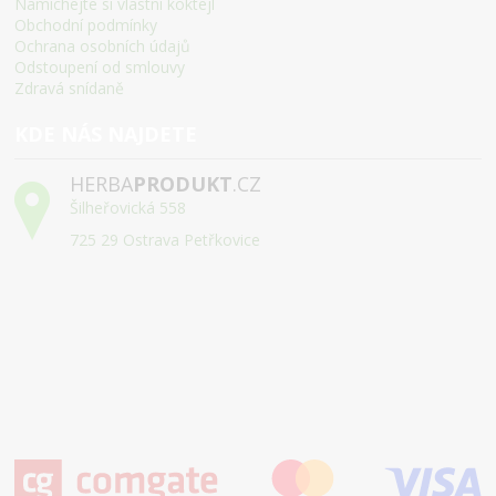
Namíchejte si vlastní koktejl
Obchodní podmínky
Ochrana osobních údajů
Odstoupení od smlouvy
Zdravá snídaně
KDE NÁS NAJDETE
HERBA
PRODUKT
.CZ
Šilheřovická 558
725 29 Ostrava Petřkovice