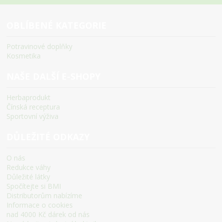
OBLÍBENÉ KATEGORIE
Potravinové doplňky
Kosmetika
NAŠE DALŠÍ E-SHOPY
Herbaprodukt
Čínská receptura
Sportovní výživa
DŮLEŽITÉ ODKAZY
O nás
Redukce váhy
Důležité látky
Spočítejte si BMI
Distributorům nabízíme
Informace o cookies
nad 4000 Kč dárek od nás