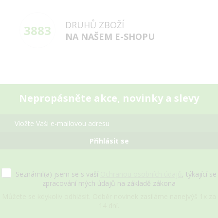
DRUHŮ ZBOŽÍ
3883
NA NAŠEM E-SHOPU
Nepropásněte akce, novinky a slevy
Přihlásit se
Seznámil(a) jsem se s vaší
Ochranou osobních údajů
, týkající se
zpracování mých údajů na základě zákona
Můžete se kdykoliv odhlásit. Odběr novinek zasíláme nanejvýš 1x za
14 dní.