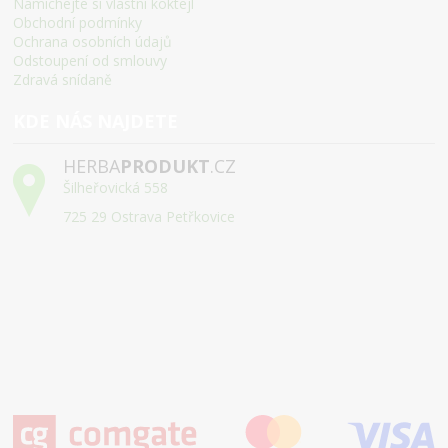
Namíchejte si vlastní koktejl
Obchodní podmínky
Ochrana osobních údajů
Odstoupení od smlouvy
Zdravá snídaně
KDE NÁS NAJDETE
HERBA
PRODUKT
.CZ
Šilheřovická 558
725 29 Ostrava Petřkovice