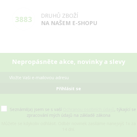
DRUHŮ ZBOŽÍ
3883
NA NAŠEM E-SHOPU
Nepropásněte akce, novinky a slevy
Přihlásit se
Seznámil(a) jsem se s vaší
Ochranou osobních údajů
, týkající se
zpracování mých údajů na základě zákona
Můžete se kdykoliv odhlásit. Odběr novinek zasíláme nanejvýš 1x za
14 dní.