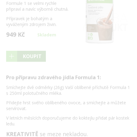
Formule 1 se velmi rychle
připraví a navíc výborně chutná.
Přípravek je bohatým a
vyváženým zdrojem živin.
949 Kč
Skladem
KOUPIT
Pro přípravu zdravého jídla Formula 1:
Smíchejte dvě odměrky (26g) Vaší oblíbené příchutě Formula 1
s 250ml polotučného mléka.
Přidejte hrst svého oblíbeného ovoce, a smíchejte a můžete
servírovat.
V letních měsících doporučujeme do koktejlu přidat pár kostek
ledu.
KREATIVITĚ
se meze nekladou.