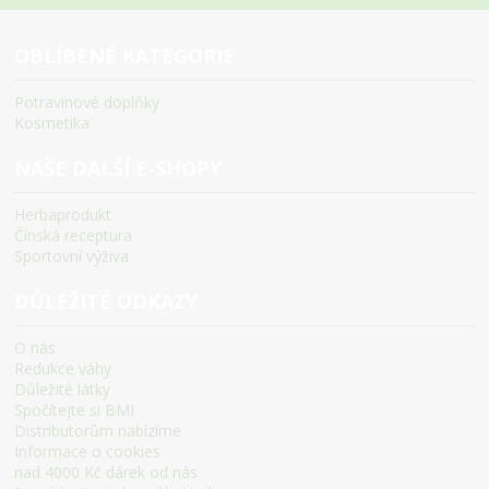
OBLÍBENÉ KATEGORIE
Potravinové doplňky
Kosmetika
NAŠE DALŠÍ E-SHOPY
Herbaprodukt
Čínská receptura
Sportovní výživa
DŮLEŽITÉ ODKAZY
O nás
Redukce váhy
Důležité látky
Spočítejte si BMI
Distributorům nabízíme
Informace o cookies
nad 4000 Kč dárek od nás