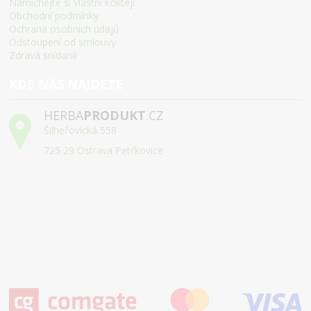
Namíchejte si vlastní koktejl
Obchodní podmínky
Ochrana osobních údajů
Odstoupení od smlouvy
Zdravá snídaně
KDE NÁS NAJDETE
HERBA
PRODUKT
.CZ
Šilheřovická 558
725 29 Ostrava Petřkovice