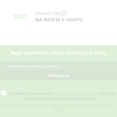
DRUHŮ ZBOŽÍ
3883
NA NAŠEM E-SHOPU
Nepropásněte akce, novinky a slevy
Přihlásit se
Seznámil(a) jsem se s vaší
Ochranou osobních údajů
, týkající se
zpracování mých údajů na základě zákona
Můžete se kdykoliv odhlásit. Odběr novinek zasíláme nanejvýš 1x za
14 dní.