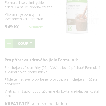
Formule 1 se velmi rychle
připraví a navíc výborně chutná.
Přípravek je bohatým a
vyváženým zdrojem živin.
949 Kč
Skladem
KOUPIT
Pro přípravu zdravého jídla Formula 1:
Smíchejte dvě odměrky (26g) Vaší oblíbené příchutě Formula 1
s 250ml polotučného mléka.
Přidejte hrst svého oblíbeného ovoce, a smíchejte a můžete
servírovat.
V letních měsících doporučujeme do koktejlu přidat pár kostek
ledu.
KREATIVITĚ
se meze nekladou.