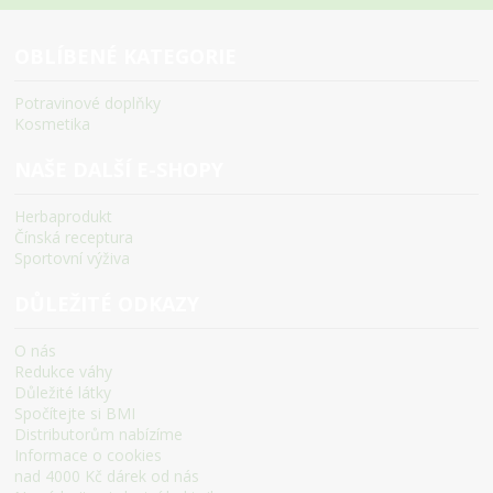
OBLÍBENÉ KATEGORIE
Potravinové doplňky
Kosmetika
NAŠE DALŠÍ E-SHOPY
Herbaprodukt
Čínská receptura
Sportovní výživa
DŮLEŽITÉ ODKAZY
O nás
Redukce váhy
Důležité látky
Spočítejte si BMI
Distributorům nabízíme
Informace o cookies
nad 4000 Kč dárek od nás