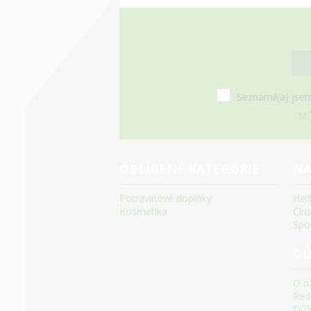
Seznámil(a) jsem
Mů
OBLÍBENÉ KATEGORIE
NA
Potravinové doplňky
Her
Kosmetika
Čín
Spo
DŮ
O n
Red
Důle