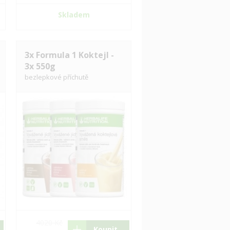
Skladem
3x Formula 1 Koktejl -
3x 550g
bezlepkové příchutě
4020 Kč
Koupit