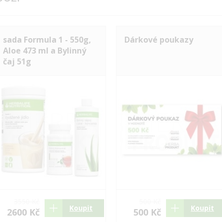
sada Formula 1 - 550g,
Dárkové poukazy
Aloe 473 ml a Bylinný
čaj 51g
3550 Kč
500 Kč
Koupit
Koupit
2600 Kč
500 Kč