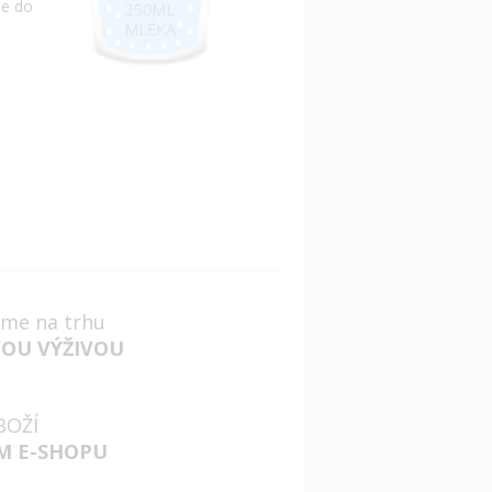
me do
jsme na trhu
VOU VÝŽIVOU
BOŽÍ
M E-SHOPU