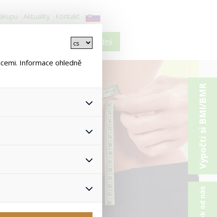
nákupu
Aktuality
Kontakt
Košík je prázdný
ncemi. Informace ohledně
Vypočti si BMI/BMR
 všech jejich funkcí.
hlasu s uživáním cookies. Pro
onymizuje. Po anonymizaci se
Proto nedokážeme zjistit
ž zajišťuje lepší nákupní
yhnout se nevhodným