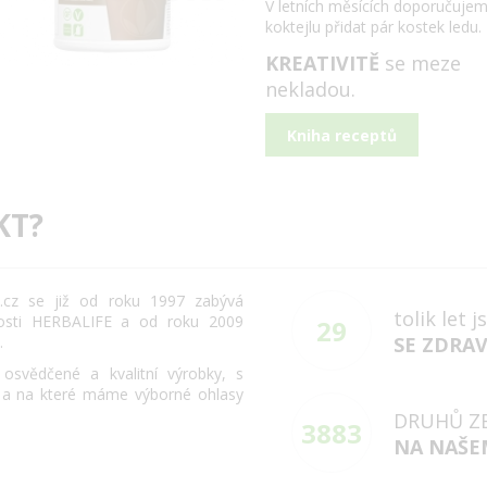
V letních měsících doporučuje
koktejlu přidat pár kostek ledu.
KREATIVITĚ
se meze
nekladou.
Kniha receptů
KT?
cz se již od roku 1997 zabývá
tolik let 
osti HERBALIFE a od roku 2009
29
.
SE ZDRA
svědčené a kvalitní výrobky, s
 a na které máme výborné ohlasy
DRUHŮ Z
3883
NA NAŠE