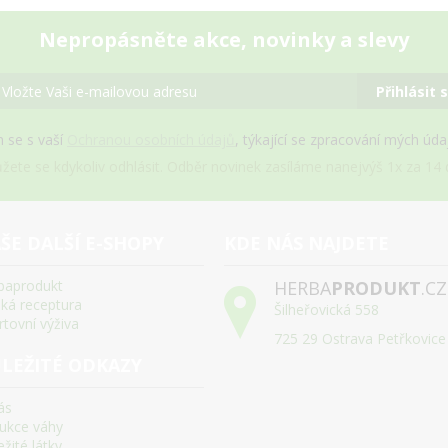
Nepropásněte akce, novinky a slevy
Přihlásit 
 se s vaší
Ochranou osobních údajů
, týkající se zpracování mých úd
žete se kdykoliv odhlásit. Odběr novinek zasíláme nanejvýš 1x za 14 d
ŠE DALŠÍ E-SHOPY
KDE NÁS NAJDETE
baprodukt
HERBA
PRODUKT
.CZ
ská receptura
Šilheřovická 558
rtovní výživa
725 29 Ostrava Petřkovice
LEŽITÉ ODKAZY
ás
ukce váhy
žité látky