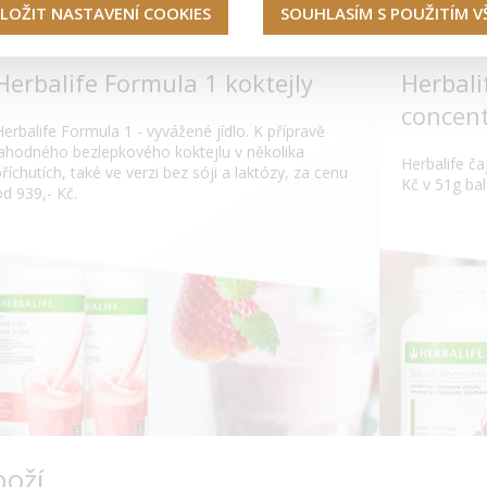
LOŽIT NASTAVENÍ COOKIES
SOUHLASÍM S POUŽITÍM 
Herbalife Formula 1 koktejly
Herbali
concent
Herbalife Formula 1 - vyvážené jídlo. K přípravě
lahodného bezlepkového koktejlu v několika
Herbalife čaj
příchutích, také ve verzi bez sóji a laktózy, za cenu
Kč v 51g bal
od 939,- Kč.
boží