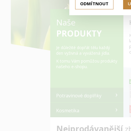
ODMÍTNOUT
U
Naše
PRODUKTY
Je důležité dopřát tělu každý
den vyživná a vyvážená jídla.
K tomu Vám pomůžou produkty
našeho e-shopu.
Potravinové doplňky
Kosmetika
Nejprodávanější
z