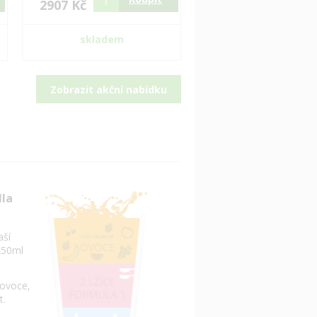
2907 Kč
skladem
Zobrazit akční nabídku
dla
aší
250ml
 ovoce,
t.