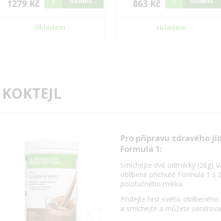
1279 Kč
863 Kč
Skladem
skladem
 KOKTEJL
Pro přípravu zdravého jí
Formula 1:
Smíchejte dvě odměrky (26g) V
oblíbené příchutě Formula 1 s 
polotučného mléka.
Přidejte hrst svého oblíbeného
a smíchejte a můžete servírova