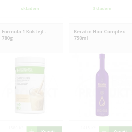
skladem
Skladem
Formula 1 Koktejl -
Keratin Hair Complex
780g
750ml
1580 Kč
1415 Kč
Koupit
Koupit