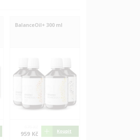
BalanceOil+ 300 ml
979 Kč
Koupit
959 Kč