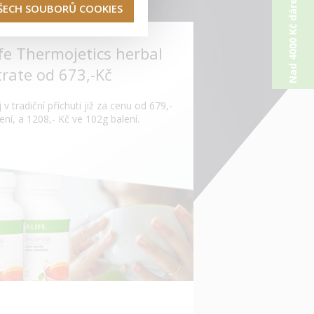
Nad 4000 Kč dárek od nás
VŠECH SOUBORŮ COOKIES
fe Thermojetics herbal
rate od 673,-Kč
 v tradiční příchuti již za cenu od 679,-
ení, a 1208,- Kč ve 102g balení.