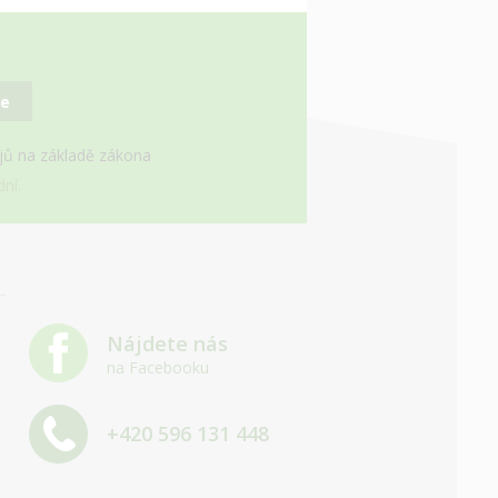
se
ajů na základě zákona
ní.
Nájdete nás
na Facebooku
+420 596 131 448