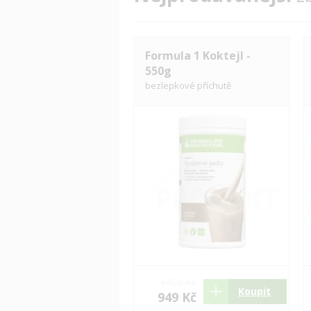
Formula 1 Koktejl -
550g
bezlepkové příchutě
1420 Kč
Koupit
949 Kč