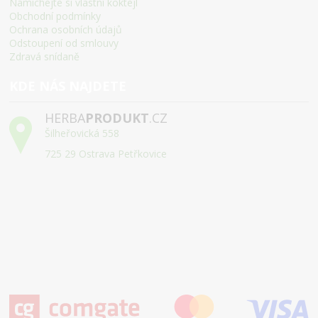
Namíchejte si vlastní koktejl
Obchodní podmínky
Ochrana osobních údajů
Odstoupení od smlouvy
Zdravá snídaně
KDE NÁS NAJDETE
HERBA
PRODUKT
.CZ
Šilheřovická 558
725 29 Ostrava Petřkovice