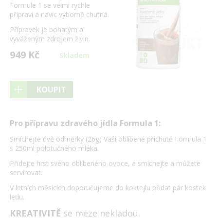
Formule 1 se velmi rychle
připraví a navíc výborně chutná.
Přípravek je bohatým a
vyváženým zdrojem živin.
949 Kč
Skladem
KOUPIT
Pro přípravu zdravého jídla Formula 1:
Smíchejte dvě odměrky (26g) Vaší oblíbené příchutě Formula 1
s 250ml polotučného mléka.
Přidejte hrst svého oblíbeného ovoce, a smíchejte a můžete
servírovat.
V letních měsících doporučujeme do koktejlu přidat pár kostek
ledu.
KREATIVITĚ
se meze nekladou.