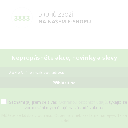
DRUHŮ ZBOŽÍ
3883
NA NAŠEM E-SHOPU
Nepropásněte akce, novinky a slevy
Přihlásit se
Seznámil(a) jsem se s vaší
Ochranou osobních údajů
, týkající se
zpracování mých údajů na základě zákona
Můžete se kdykoliv odhlásit. Odběr novinek zasíláme nanejvýš 1x za
14 dní.