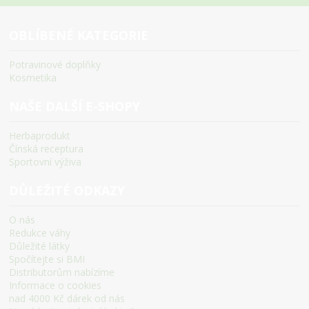
OBLÍBENÉ KATEGORIE
Potravinové doplňky
Kosmetika
NAŠE DALŠÍ E-SHOPY
Herbaprodukt
Čínská receptura
Sportovní výživa
DŮLEŽITÉ ODKAZY
O nás
Redukce váhy
Důležité látky
Spočítejte si BMI
Distributorům nabízíme
Informace o cookies
nad 4000 Kč dárek od nás