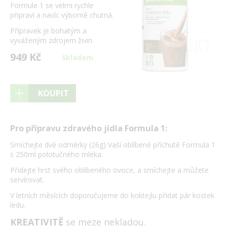
Formule 1 se velmi rychle
připraví a navíc výborně chutná.
Přípravek je bohatým a
vyváženým zdrojem živin.
949 Kč
Skladem
KOUPIT
Pro přípravu zdravého jídla Formula 1:
Smíchejte dvě odměrky (26g) Vaší oblíbené příchutě Formula 1
s 250ml polotučného mléka.
Přidejte hrst svého oblíbeného ovoce, a smíchejte a můžete
servírovat.
V letních měsících doporučujeme do koktejlu přidat pár kostek
ledu.
KREATIVITĚ
se meze nekladou.