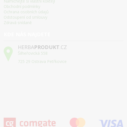
Namíchejte si vlastní koktejl
Obchodní podmínky
Ochrana osobních údajů
Odstoupení od smlouvy
Zdravá snídaně
KDE NÁS NAJDETE
HERBA
PRODUKT
.CZ
Šilheřovická 558
725 29 Ostrava Petřkovice