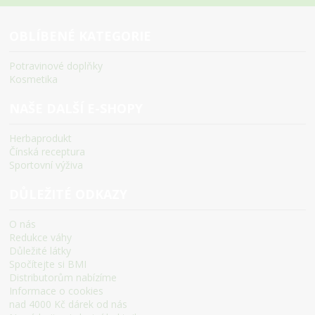
OBLÍBENÉ KATEGORIE
Potravinové doplňky
Kosmetika
NAŠE DALŠÍ E-SHOPY
Herbaprodukt
Čínská receptura
Sportovní výživa
DŮLEŽITÉ ODKAZY
O nás
Redukce váhy
Důležité látky
Spočítejte si BMI
Distributorům nabízíme
Informace o cookies
nad 4000 Kč dárek od nás