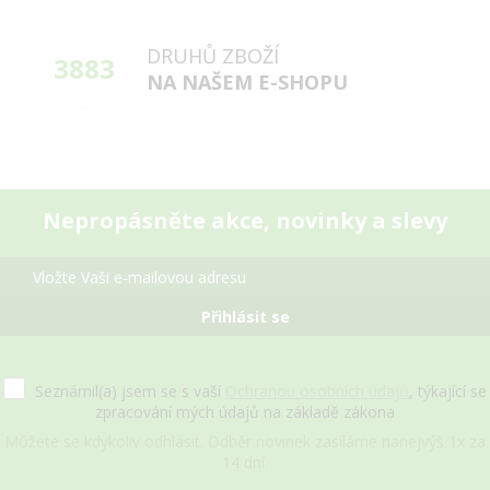
DRUHŮ ZBOŽÍ
3883
NA NAŠEM E-SHOPU
Nepropásněte akce, novinky a slevy
Přihlásit se
Seznámil(a) jsem se s vaší
Ochranou osobních údajů
, týkající se
zpracování mých údajů na základě zákona
Můžete se kdykoliv odhlásit. Odběr novinek zasíláme nanejvýš 1x za
14 dní.