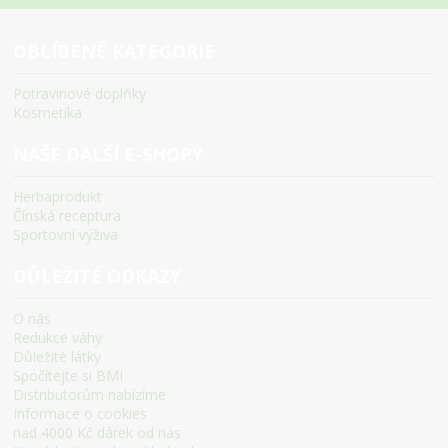
OBLÍBENÉ KATEGORIE
Potravinové doplňky
Kosmetika
NAŠE DALŠÍ E-SHOPY
Herbaprodukt
Čínská receptura
Sportovní výživa
DŮLEŽITÉ ODKAZY
O nás
Redukce váhy
Důležité látky
Spočítejte si BMI
Distributorům nabízíme
Informace o cookies
nad 4000 Kč dárek od nás