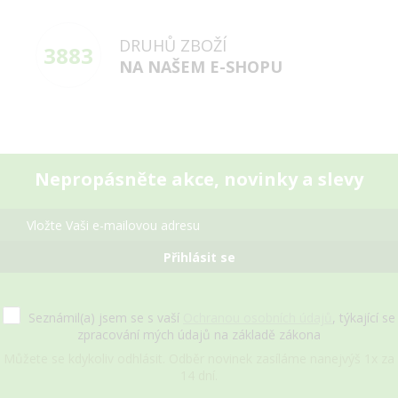
DRUHŮ ZBOŽÍ
3883
NA NAŠEM E-SHOPU
Nepropásněte akce, novinky a slevy
Přihlásit se
Seznámil(a) jsem se s vaší
Ochranou osobních údajů
, týkající se
zpracování mých údajů na základě zákona
Můžete se kdykoliv odhlásit. Odběr novinek zasíláme nanejvýš 1x za
14 dní.