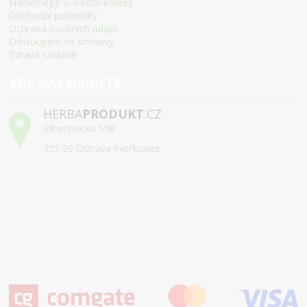
Namíchejte si vlastní koktejl
Obchodní podmínky
Ochrana osobních údajů
Odstoupení od smlouvy
Zdravá snídaně
KDE NÁS NAJDETE
HERBA
PRODUKT
.CZ
Šilheřovická 558
725 29 Ostrava Petřkovice