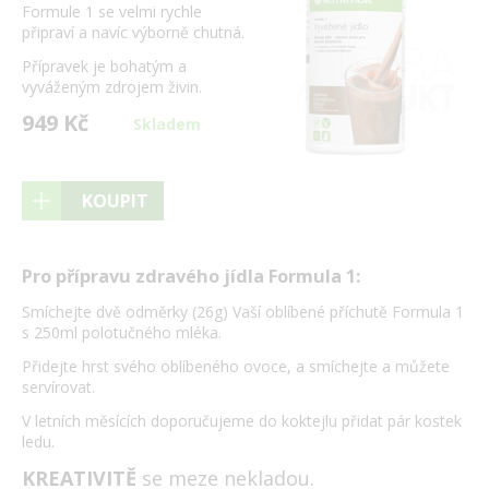
Formule 1 se velmi rychle
připraví a navíc výborně chutná.
Přípravek je bohatým a
vyváženým zdrojem živin.
949 Kč
Skladem
KOUPIT
Pro přípravu zdravého jídla Formula 1:
Smíchejte dvě odměrky (26g) Vaší oblíbené příchutě Formula 1
s 250ml polotučného mléka.
Přidejte hrst svého oblíbeného ovoce, a smíchejte a můžete
servírovat.
V letních měsících doporučujeme do koktejlu přidat pár kostek
ledu.
KREATIVITĚ
se meze nekladou.