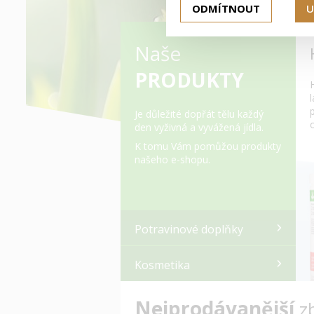
ODMÍTNOUT
U
Naše
PRODUKTY
Je důležité dopřát tělu každý
den vyživná a vyvážená jídla.
K tomu Vám pomůžou produkty
našeho e-shopu.
Potravinové doplňky
Kosmetika
Nejprodávanější
z