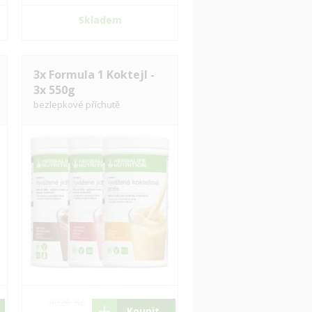
Skladem
3x Formula 1 Koktejl -
3x 550g
bezlepkové příchutě
4020 Kč
Koupit