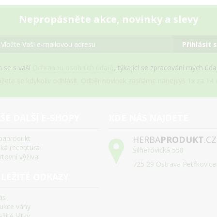
Nepropásněte akce, novinky a slevy
Přihlásit 
 se s vaší
Ochranou osobních údajů
, týkající se zpracování mých úd
žete se kdykoliv odhlásit. Odběr novinek zasíláme nanejvýš 1x za 14 d
ŠE DALŠÍ E-SHOPY
KDE NÁS NAJDETE
baprodukt
HERBA
PRODUKT
.CZ
ská receptura
Šilheřovická 558
rtovní výživa
725 29 Ostrava Petřkovice
LEŽITÉ ODKAZY
ás
ukce váhy
žité látky