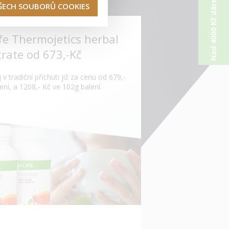
Nad 4000 Kč dárek od nás
VŠECH SOUBORŮ COOKIES
fe Thermojetics herbal
rate od 673,-Kč
 v tradiční příchuti již za cenu od 679,-
ení, a 1208,- Kč ve 102g balení.