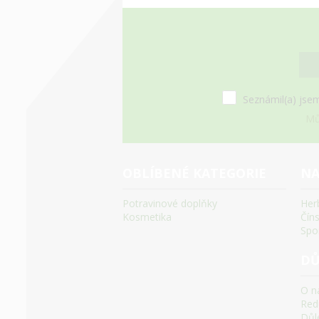
Seznámil(a) jsem
Mů
OBLÍBENÉ KATEGORIE
NA
Potravinové doplňky
Her
Kosmetika
Čín
Spo
DŮ
O n
Red
Důle