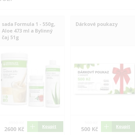
sada Formula 1 - 550g,
Dárkové poukazy
Aloe 473 ml a Bylinný
čaj 51g
3550 Kč
500 Kč
Koupit
Koupit
2600 Kč
500 Kč