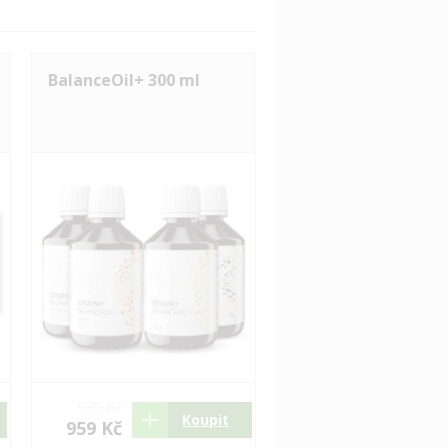
BalanceOil+ 300 ml
979 Kč
Koupit
959 Kč