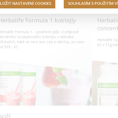
LOŽIT NASTAVENÍ COOKIES
SOUHLASÍM S POUŽITÍM 
Herbalife Formula 1 koktejly
Herbali
concent
Herbalife Formula 1 - vyvážené jídlo. K přípravě
lahodného bezlepkového koktejlu v několika
Herbalife čaj
příchutích, také ve verzi bez sóji a laktózy, za cenu
Kč v 51g bal
od 939,- Kč.
boží