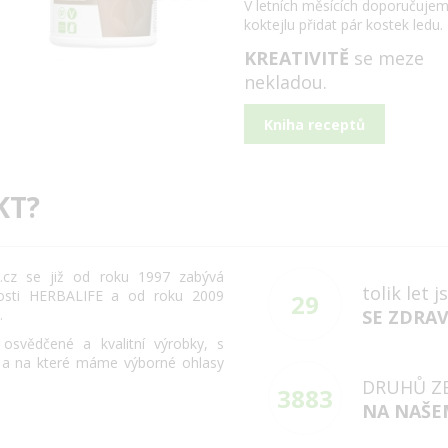
V letních měsících doporučuje
koktejlu přidat pár kostek ledu.
KREATIVITĚ
se meze
nekladou.
Kniha receptů
KT?
cz se již od roku 1997 zabývá
tolik let 
osti HERBALIFE a od roku 2009
29
.
SE ZDRA
svědčené a kvalitní výrobky, s
 a na které máme výborné ohlasy
DRUHŮ Z
3883
NA NAŠE