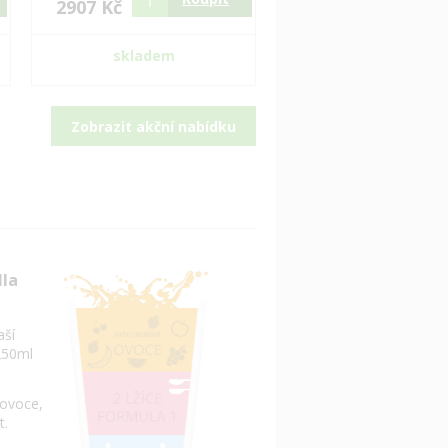
2907 Kč
skladem
Zobrazit akční nabídku
dla
aší
250ml
 ovoce,
t.