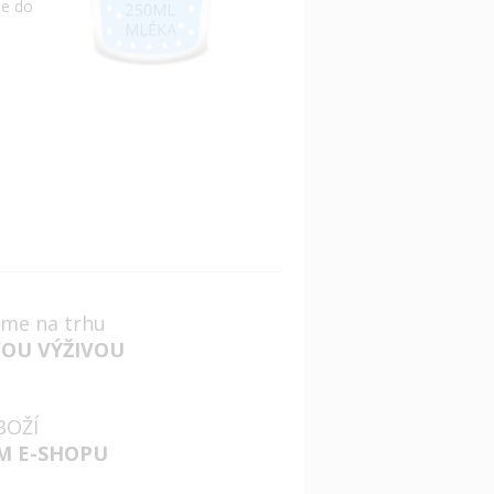
me do
jsme na trhu
VOU VÝŽIVOU
BOŽÍ
M E-SHOPU