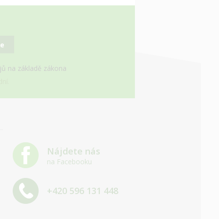
se
ajů na základě zákona
ní.
Nájdete nás
na Facebooku
+420 596 131 448