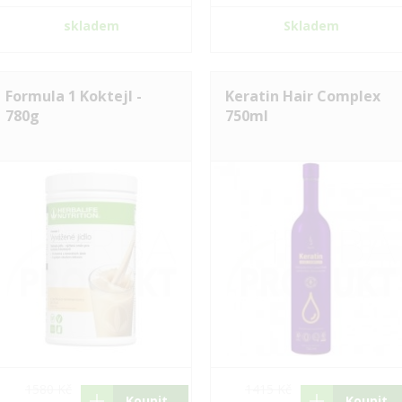
skladem
Skladem
Formula 1 Koktejl -
Keratin Hair Complex
780g
750ml
1580 Kč
1415 Kč
Koupit
Koupit