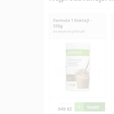
Formula 1 Koktejl -
550g
bezlepkové příchutě
1420 Kč
Koupit
949 Kč