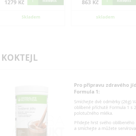
1279 Kč
863 Kč
Skladem
skladem
 KOKTEJL
Pro přípravu zdravého jí
Formula 1:
Smíchejte dvě odměrky (26g) V
oblíbené příchutě Formula 1 s 
polotučného mléka.
Přidejte hrst svého oblíbeného
a smíchejte a můžete servírova