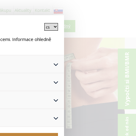
nákupu
Aktuality
Kontakt
Košík je prázdný
ncemi. Informace ohledně
Vypočti si BMI/BMR
 všech jejich funkcí.
hlasu s uživáním cookies. Pro
onymizuje. Po anonymizaci se
Proto nedokážeme zjistit
ž zajišťuje lepší nákupní
yhnout se nevhodným