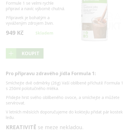
Formule 1 se velmi rychle
připraví a navíc výborně chutná.
Přípravek je bohatým a
vyváženým zdrojem živin.
949 Kč
Skladem
KOUPIT
Pro přípravu zdravého jídla Formula 1:
Smíchejte dvě odměrky (26g) Vaší oblíbené příchutě Formula 1
s 250ml polotučného mléka.
Přidejte hrst svého oblíbeného ovoce, a smíchejte a můžete
servírovat.
V letních měsících doporučujeme do koktejlu přidat pár kostek
ledu.
KREATIVITĚ
se meze nekladou.