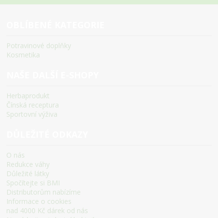
OBLÍBENÉ KATEGORIE
Potravinové doplňky
Kosmetika
NAŠE DALŠÍ E-SHOPY
Herbaprodukt
Čínská receptura
Sportovní výživa
DŮLEŽITÉ ODKAZY
O nás
Redukce váhy
Důležité látky
Spočítejte si BMI
Distributorům nabízíme
Informace o cookies
nad 4000 Kč dárek od nás