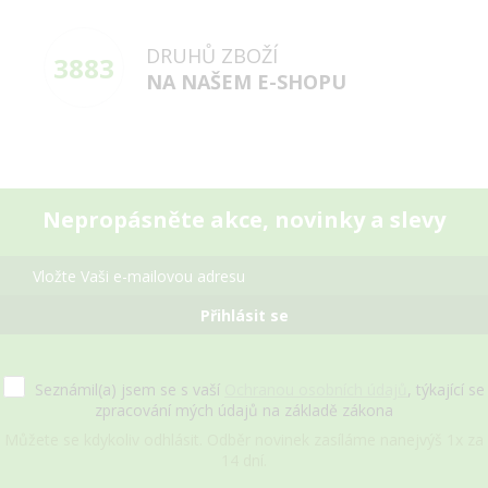
DRUHŮ ZBOŽÍ
3883
NA NAŠEM E-SHOPU
Nepropásněte akce, novinky a slevy
Přihlásit se
Seznámil(a) jsem se s vaší
Ochranou osobních údajů
, týkající se
zpracování mých údajů na základě zákona
Můžete se kdykoliv odhlásit. Odběr novinek zasíláme nanejvýš 1x za
14 dní.