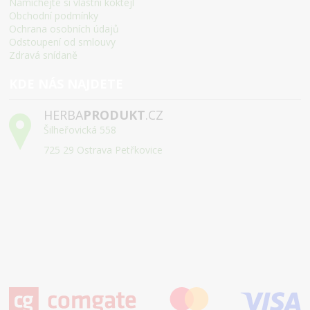
Namíchejte si vlastní koktejl
Obchodní podmínky
Ochrana osobních údajů
Odstoupení od smlouvy
Zdravá snídaně
KDE NÁS NAJDETE
HERBA
PRODUKT
.CZ
Šilheřovická 558
725 29 Ostrava Petřkovice