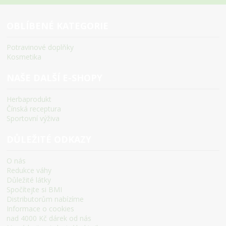
OBLÍBENÉ KATEGORIE
Potravinové doplňky
Kosmetika
NAŠE DALŠÍ E-SHOPY
Herbaprodukt
Čínská receptura
Sportovní výživa
DŮLEŽITÉ ODKAZY
O nás
Redukce váhy
Důležité látky
Spočítejte si BMI
Distributorům nabízíme
Informace o cookies
nad 4000 Kč dárek od nás