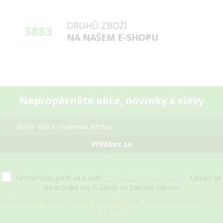
DRUHŮ ZBOŽÍ
3883
NA NAŠEM E-SHOPU
Nepropásněte akce, novinky a slevy
Přihlásit se
Seznámil(a) jsem se s vaší
Ochranou osobních údajů
, týkající se
zpracování mých údajů na základě zákona
Můžete se kdykoliv odhlásit. Odběr novinek zasíláme nanejvýš 1x za
14 dní.