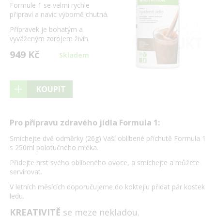
Formule 1 se velmi rychle
připraví a navíc výborně chutná.
Přípravek je bohatým a
vyváženým zdrojem živin.
949 Kč
Skladem
KOUPIT
Pro přípravu zdravého jídla Formula 1:
Smíchejte dvě odměrky (26g) Vaší oblíbené příchutě Formula 1
s 250ml polotučného mléka.
Přidejte hrst svého oblíbeného ovoce, a smíchejte a můžete
servírovat.
V letních měsících doporučujeme do koktejlu přidat pár kostek
ledu.
KREATIVITĚ
se meze nekladou.