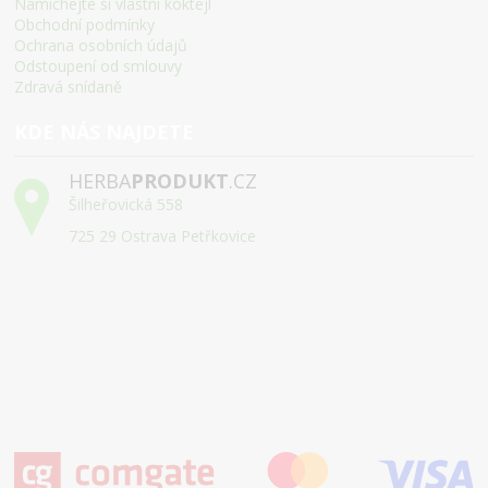
Namíchejte si vlastní koktejl
Obchodní podmínky
Ochrana osobních údajů
Odstoupení od smlouvy
Zdravá snídaně
KDE NÁS NAJDETE
HERBA
PRODUKT
.CZ
Šilheřovická 558
725 29 Ostrava Petřkovice