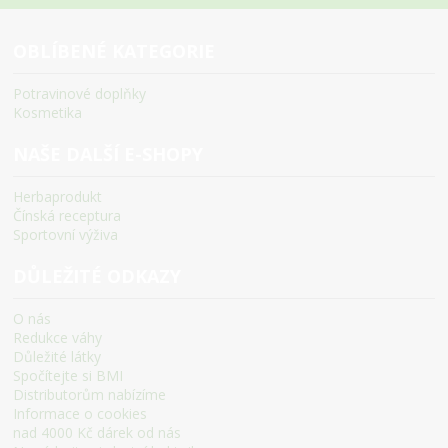
OBLÍBENÉ KATEGORIE
Potravinové doplňky
Kosmetika
NAŠE DALŠÍ E-SHOPY
Herbaprodukt
Čínská receptura
Sportovní výživa
DŮLEŽITÉ ODKAZY
O nás
Redukce váhy
Důležité látky
Spočítejte si BMI
Distributorům nabízíme
Informace o cookies
nad 4000 Kč dárek od nás