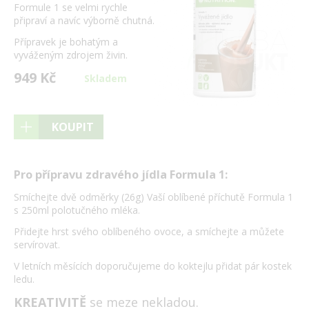
Formule 1 se velmi rychle
připraví a navíc výborně chutná.
Přípravek je bohatým a
vyváženým zdrojem živin.
949 Kč
Skladem
KOUPIT
Pro přípravu zdravého jídla Formula 1:
Smíchejte dvě odměrky (26g) Vaší oblíbené příchutě Formula 1
s 250ml polotučného mléka.
Přidejte hrst svého oblíbeného ovoce, a smíchejte a můžete
servírovat.
V letních měsících doporučujeme do koktejlu přidat pár kostek
ledu.
KREATIVITĚ
se meze nekladou.