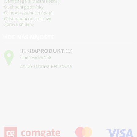
Namíchejte si vlastní koktejl
Obchodní podmínky
Ochrana osobních údajů
Odstoupení od smlouvy
Zdravá snídaně
KDE NÁS NAJDETE
HERBA
PRODUKT
.CZ
Šilheřovická 558
725 29 Ostrava Petřkovice