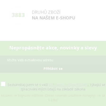
DRUHŮ ZBOŽÍ
3883
NA NAŠEM E-SHOPU
Nepropásněte akce, novinky a slevy
Přihlásit se
Seznámil(a) jsem se s vaší
Ochranou osobních údajů
, týkající se
zpracování mých údajů na základě zákona
Můžete se kdykoliv odhlásit. Odběr novinek zasíláme nanejvýš 1x za
14 dní.