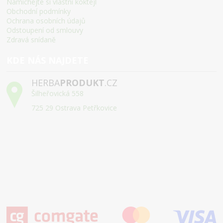
Namíchejte si vlastní koktejl
Obchodní podmínky
Ochrana osobních údajů
Odstoupení od smlouvy
Zdravá snídaně
KDE NÁS NAJDETE
HERBA
PRODUKT
.CZ
Šilheřovická 558
725 29 Ostrava Petřkovice