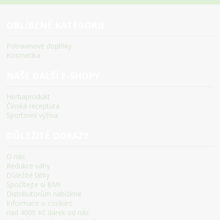
OBLÍBENÉ KATEGORIE
Potravinové doplňky
Kosmetika
NAŠE DALŠÍ E-SHOPY
Herbaprodukt
Čínská receptura
Sportovní výživa
DŮLEŽITÉ ODKAZY
O nás
Redukce váhy
Důležité látky
Spočítejte si BMI
Distributorům nabízíme
Informace o cookies
nad 4000 Kč dárek od nás