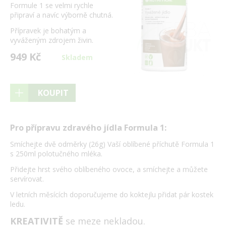
Formule 1 se velmi rychle
připraví a navíc výborně chutná.
Přípravek je bohatým a
vyváženým zdrojem živin.
949 Kč
Skladem
KOUPIT
Pro přípravu zdravého jídla Formula 1:
Smíchejte dvě odměrky (26g) Vaší oblíbené příchutě Formula 1
s 250ml polotučného mléka.
Přidejte hrst svého oblíbeného ovoce, a smíchejte a můžete
servírovat.
V letních měsících doporučujeme do koktejlu přidat pár kostek
ledu.
KREATIVITĚ
se meze nekladou.