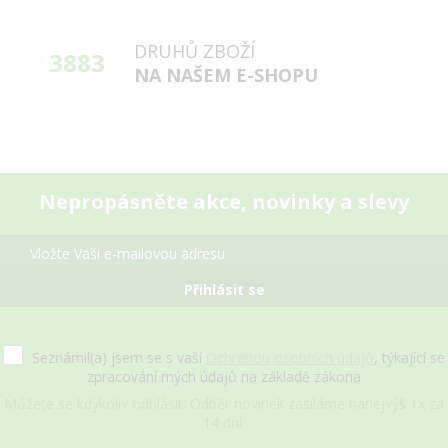
DRUHŮ ZBOŽÍ
3883
NA NAŠEM E-SHOPU
Nepropásněte akce, novinky a slevy
Přihlásit se
Seznámil(a) jsem se s vaší
Ochranou osobních údajů
, týkající se
zpracování mých údajů na základě zákona
Můžete se kdykoliv odhlásit. Odběr novinek zasíláme nanejvýš 1x za
14 dní.