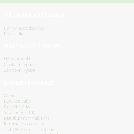
OBLÍBENÉ KATEGORIE
Potravinové doplňky
Kosmetika
NAŠE DALŠÍ E-SHOPY
Herbaprodukt
Čínská receptura
Sportovní výživa
DŮLEŽITÉ ODKAZY
O nás
Redukce váhy
Důležité látky
Spočítejte si BMI
Distributorům nabízíme
Informace o cookies
nad 4000 Kč dárek od nás