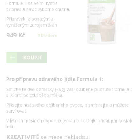
Formule 1 se velmi rychle
připraví a navíc výborně chutná.
Přípravek je bohatým a
vyváženým zdrojem živin.
949 Kč
Skladem
KOUPIT
Pro přípravu zdravého jídla Formula 1:
Smíchejte dvě odměrky (26g) Vaší oblíbené příchutě Formula 1
s 250ml polotučného mléka.
Přidejte hrst svého oblíbeného ovoce, a smíchejte a můžete
servírovat.
V letních měsících doporučujeme do koktejlu přidat pár kostek
ledu.
KREATIVITĚ
se meze nekladou.