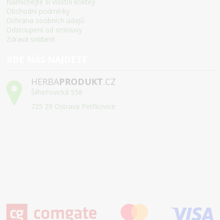
Namíchejte si vlastní koktejl
Obchodní podmínky
Ochrana osobních údajů
Odstoupení od smlouvy
Zdravá snídaně
KDE NÁS NAJDETE
HERBA
PRODUKT
.CZ
Šilheřovická 558
725 29 Ostrava Petřkovice