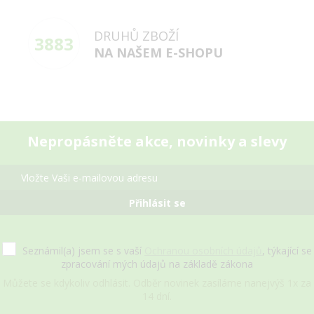
DRUHŮ ZBOŽÍ
3883
NA NAŠEM E-SHOPU
Nepropásněte akce, novinky a slevy
Přihlásit se
Seznámil(a) jsem se s vaší
Ochranou osobních údajů
, týkající se
zpracování mých údajů na základě zákona
Můžete se kdykoliv odhlásit. Odběr novinek zasíláme nanejvýš 1x za
14 dní.